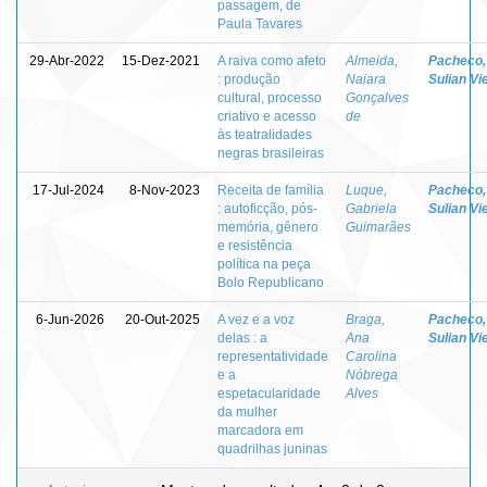
passagem, de
Paula Tavares
29-Abr-2022
15-Dez-2021
A raiva como afeto
Almeida,
Pacheco,
: produção
Naiara
Sulian Vi
cultural, processo
Gonçalves
criativo e acesso
de
às teatralidades
negras brasileiras
17-Jul-2024
8-Nov-2023
Receita de família
Luque,
Pacheco,
: autoficção, pós-
Gabriela
Sulian Vi
memória, gênero
Guimarães
e resistência
política na peça
Bolo Republicano
6-Jun-2026
20-Out-2025
A vez e a voz
Braga,
Pacheco,
delas : a
Ana
Sulian Vi
representatividade
Carolina
e a
Nóbrega
espetacularidade
Alves
da mulher
marcadora em
quadrilhas juninas