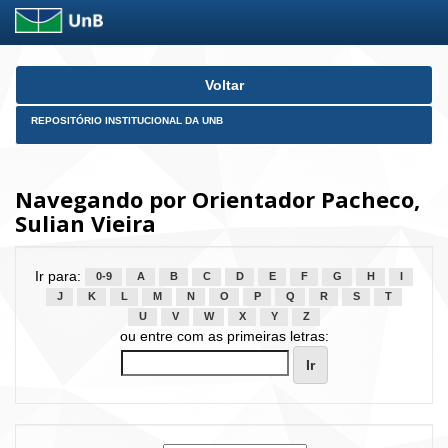
Skip
Voltar
navigation
REPOSITÓRIO INSTITUCIONAL DA UNB
Navegando por Orientador Pacheco,
Sulian Vieira
Ir para:
0-9
A
B
C
D
E
F
G
H
I
J
K
L
M
N
O
P
Q
R
S
T
U
V
W
X
Y
Z
ou entre com as primeiras letras: