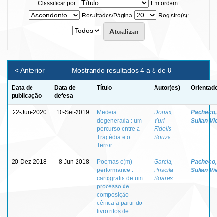
Classificar por:
Em ordem:
Resultados/Página
Registro(s):
< Anterior
Mostrando resultados 4 a 8 de 8
Data de
Data de
Título
Autor(es)
Orientado
publicação
defesa
22-Jun-2020
10-Set-2019
Medeia
Donas,
Pacheco,
degenerada : um
Yuri
Sulian Vi
percurso entre a
Fidelis
Tragédia e o
Souza
Terror
20-Dez-2018
8-Jun-2018
Poemas e(m)
Garcia,
Pacheco,
performance :
Priscila
Sulian Vi
cartografia de um
Soares
processo de
composição
cênica a partir do
livro ritos de