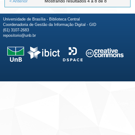
< Anterior
Mostrando resultados 4 a 8 de 8
Universidade de Brasília - Biblioteca Central
Coordenadoria de Gestão da Informação Digital - GID
(61) 3107-2683
repositorio@unb.br
Fale conosco
Sobre