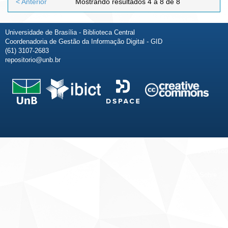
< Anterior
Mostrando resultados 4 a 8 de 8
Universidade de Brasília - Biblioteca Central
Coordenadoria de Gestão da Informação Digital - GID
(61) 3107-2683
repositorio@unb.br
Fale conosco
Sobre