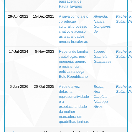
passagem, de
Paula Tavares
29-Abr-2022
15-Dez-2021
A raiva como afeto
Almeida,
Pacheco,
: produção
Naiara
Sulian Vi
cultural, processo
Gonçalves
criativo e acesso
de
às teatralidades
negras brasileiras
17-Jul-2024
8-Nov-2023
Receita de família
Luque,
Pacheco,
: autoficção, pós-
Gabriela
Sulian Vi
memória, gênero
Guimarães
e resistência
política na peça
Bolo Republicano
6-Jun-2026
20-Out-2025
A vez e a voz
Braga,
Pacheco,
delas : a
Ana
Sulian Vi
representatividade
Carolina
e a
Nóbrega
espetacularidade
Alves
da mulher
marcadora em
quadrilhas juninas