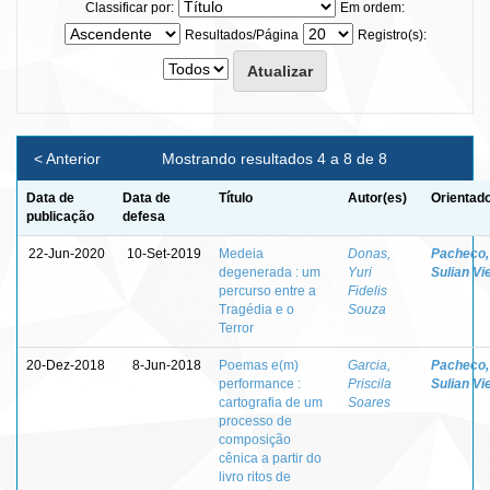
Classificar por:
Em ordem:
Resultados/Página
Registro(s):
< Anterior
Mostrando resultados 4 a 8 de 8
Data de
Data de
Título
Autor(es)
Orientado
publicação
defesa
22-Jun-2020
10-Set-2019
Medeia
Donas,
Pacheco,
degenerada : um
Yuri
Sulian Vi
percurso entre a
Fidelis
Tragédia e o
Souza
Terror
20-Dez-2018
8-Jun-2018
Poemas e(m)
Garcia,
Pacheco,
performance :
Priscila
Sulian Vi
cartografia de um
Soares
processo de
composição
cênica a partir do
livro ritos de