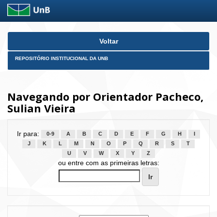
Skip
Voltar
navigation
REPOSITÓRIO INSTITUCIONAL DA UNB
Navegando por Orientador Pacheco,
Sulian Vieira
Ir para:
0-9
A
B
C
D
E
F
G
H
I
J
K
L
M
N
O
P
Q
R
S
T
U
V
W
X
Y
Z
ou entre com as primeiras letras: