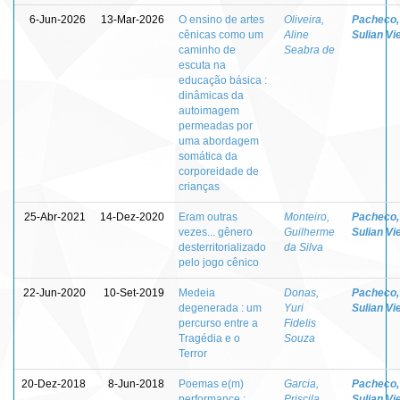
6-Jun-2026
13-Mar-2026
O ensino de artes
Oliveira,
Pacheco,
cênicas como um
Aline
Sulian Vi
caminho de
Seabra de
escuta na
educação básica :
dinâmicas da
autoimagem
permeadas por
uma abordagem
somática da
corporeidade de
crianças
25-Abr-2021
14-Dez-2020
Eram outras
Monteiro,
Pacheco,
vezes... gênero
Guilherme
Sulian Vi
desterritorializado
da Silva
pelo jogo cênico
22-Jun-2020
10-Set-2019
Medeia
Donas,
Pacheco,
degenerada : um
Yuri
Sulian Vi
percurso entre a
Fidelis
Tragédia e o
Souza
Terror
20-Dez-2018
8-Jun-2018
Poemas e(m)
Garcia,
Pacheco,
performance :
Priscila
Sulian Vi