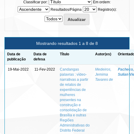
Classificar por:
Em ordem:
Resultados/Página
Registro(s):
Mostrando resultados 1 a 8 de 8
Data de
Data de
Título
Autor(es)
Orientado
publicação
defesa
19-Mai-2022
11-Fev-2022
Candangas
Medeiros,
Pacheco,
palavras : vídeo-
Jemima
Sulian Vi
narrativas a partir
Tavares de
de relatos de
experiências de
mulheres
presentes na
construção e
consolidação de
Brasília e outras
Regiões
Administrativas do
Distrito Federal