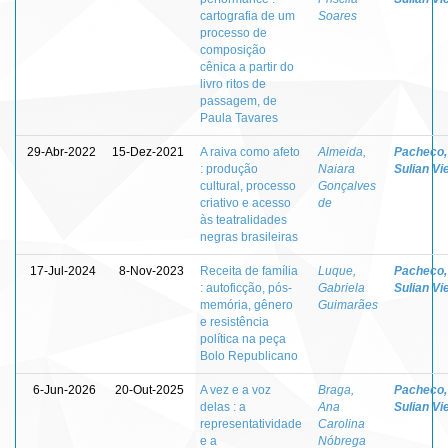
cartografia de um
Soares
processo de
composição
cênica a partir do
livro ritos de
passagem, de
Paula Tavares
29-Abr-2022
15-Dez-2021
A raiva como afeto
Almeida,
Pacheco,
: produção
Naiara
Sulian Vi
cultural, processo
Gonçalves
criativo e acesso
de
às teatralidades
negras brasileiras
17-Jul-2024
8-Nov-2023
Receita de família
Luque,
Pacheco,
: autoficção, pós-
Gabriela
Sulian Vi
memória, gênero
Guimarães
e resistência
política na peça
Bolo Republicano
6-Jun-2026
20-Out-2025
A vez e a voz
Braga,
Pacheco,
delas : a
Ana
Sulian Vi
representatividade
Carolina
e a
Nóbrega