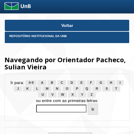
Skip
Voltar
navigation
REPOSITÓRIO INSTITUCIONAL DA UNB
Navegando por Orientador Pacheco,
Sulian Vieira
Ir para:
0-9
A
B
C
D
E
F
G
H
I
J
K
L
M
N
O
P
Q
R
S
T
U
V
W
X
Y
Z
ou entre com as primeiras letras: