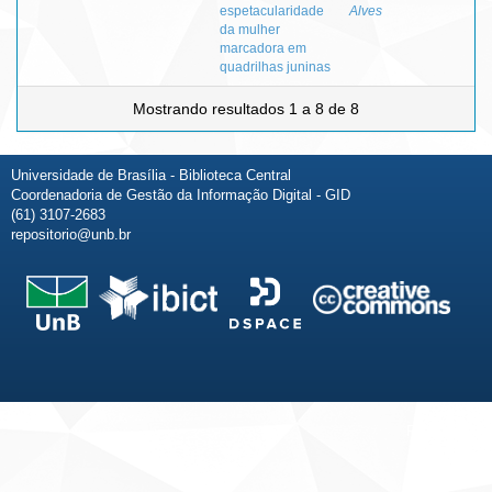
espetacularidade
Alves
da mulher
marcadora em
quadrilhas juninas
Mostrando resultados 1 a 8 de 8
Universidade de Brasília - Biblioteca Central
Coordenadoria de Gestão da Informação Digital - GID
(61) 3107-2683
repositorio@unb.br
Fale conosco
Sobre