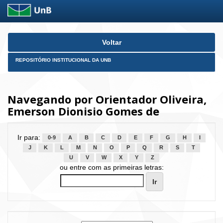
Skip
Voltar
navigation
REPOSITÓRIO INSTITUCIONAL DA UNB
Navegando por Orientador Oliveira,
Emerson Dionisio Gomes de
Ir para:
0-9
A
B
C
D
E
F
G
H
I
J
K
L
M
N
O
P
Q
R
S
T
U
V
W
X
Y
Z
ou entre com as primeiras letras: