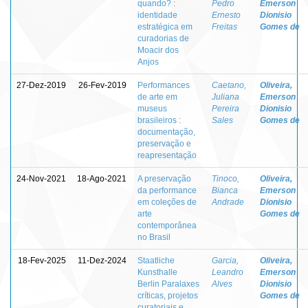
quando? :
Pedro
Emerson
identidade
Ernesto
Dionisio
estratégica em
Freitas
Gomes de
curadorias de
Moacir dos
Anjos
27-Dez-2019
26-Fev-2019
Performances
Caetano,
Oliveira,
de arte em
Juliana
Emerson
museus
Pereira
Dionisio
brasileiros :
Sales
Gomes de
documentação,
preservação e
reapresentação
24-Nov-2021
18-Ago-2021
A preservação
Tinoco,
Oliveira,
da performance
Bianca
Emerson
em coleções de
Andrade
Dionisio
arte
Gomes de
contemporânea
no Brasil
18-Fev-2025
11-Dez-2024
Staatliche
Garcia,
Oliveira,
Kunsthalle
Leandro
Emerson
Berlin Paralaxes
Alves
Dionisio
críticas, projetos
Gomes de
curatoriais e