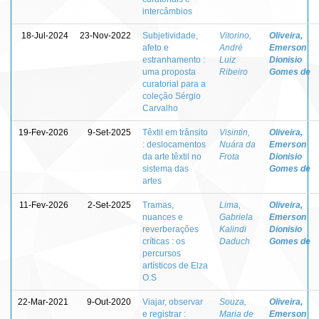
intercâmbios
18-Jul-2024
23-Nov-2022
Subjetividade,
Vitorino,
Oliveira,
afeto e
André
Emerson
estranhamento :
Luiz
Dionisio
uma proposta
Ribeiro
Gomes de
curatorial para a
coleção Sérgio
Carvalho
19-Fev-2026
9-Set-2025
Têxtil em trânsito
Visintin,
Oliveira,
: deslocamentos
Nuára da
Emerson
da arte têxtil no
Frota
Dionisio
sistema das
Gomes de
artes
11-Fev-2026
2-Set-2025
Tramas,
Lima,
Oliveira,
nuances e
Gabriela
Emerson
reverberações
Kalindi
Dionisio
críticas : os
Daduch
Gomes de
percursos
artísticos de Elza
O.S
22-Mar-2021
9-Out-2020
Viajar, observar
Souza,
Oliveira,
e registrar :
Maria de
Emerson