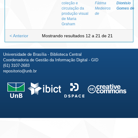
coleção e
Fátima
Dionisio
circulação da
Medeiros
Gomes de
produção visual
de
de Maria
Graham
< Anterior
Mostrando resultados 12 a 21 de 21
Universidade de Brasília - Biblioteca Central
Coordenadoria de Gestão da Informação Digital - GID
(61) 3107-2683
repositorio@unb.br
Fale conosco