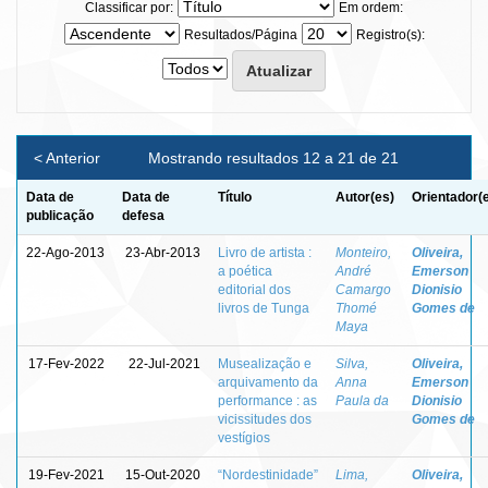
Classificar por:
Em ordem:
Resultados/Página
Registro(s):
< Anterior
Mostrando resultados 12 a 21 de 21
Data de
Data de
Título
Autor(es)
Orientador(
publicação
defesa
22-Ago-2013
23-Abr-2013
Livro de artista :
Monteiro,
Oliveira,
a poética
André
Emerson
editorial dos
Camargo
Dionisio
livros de Tunga
Thomé
Gomes de
Maya
17-Fev-2022
22-Jul-2021
Musealização e
Silva,
Oliveira,
arquivamento da
Anna
Emerson
performance : as
Paula da
Dionisio
vicissitudes dos
Gomes de
vestígios
19-Fev-2021
15-Out-2020
“Nordestinidade”
Lima,
Oliveira,