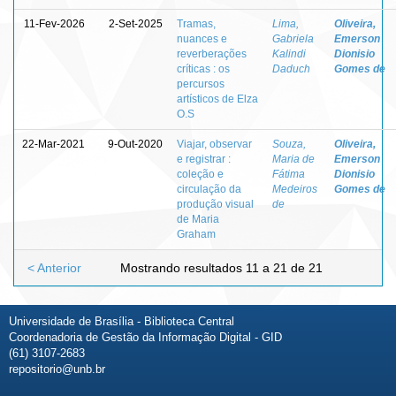
11-Fev-2026
2-Set-2025
Tramas,
Lima,
Oliveira,
nuances e
Gabriela
Emerson
reverberações
Kalindi
Dionisio
críticas : os
Daduch
Gomes de
percursos
artísticos de Elza
O.S
22-Mar-2021
9-Out-2020
Viajar, observar
Souza,
Oliveira,
e registrar :
Maria de
Emerson
coleção e
Fátima
Dionisio
circulação da
Medeiros
Gomes de
produção visual
de
de Maria
Graham
< Anterior
Mostrando resultados 11 a 21 de 21
Universidade de Brasília - Biblioteca Central
Coordenadoria de Gestão da Informação Digital - GID
(61) 3107-2683
repositorio@unb.br