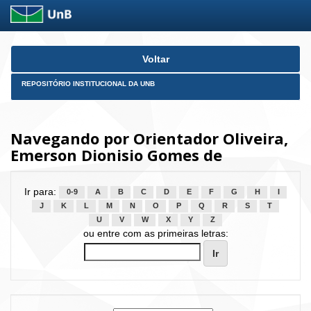
Skip
Voltar
navigation
REPOSITÓRIO INSTITUCIONAL DA UNB
Navegando por Orientador Oliveira,
Emerson Dionisio Gomes de
Ir para:
0-9
A
B
C
D
E
F
G
H
I
J
K
L
M
N
O
P
Q
R
S
T
U
V
W
X
Y
Z
ou entre com as primeiras letras: