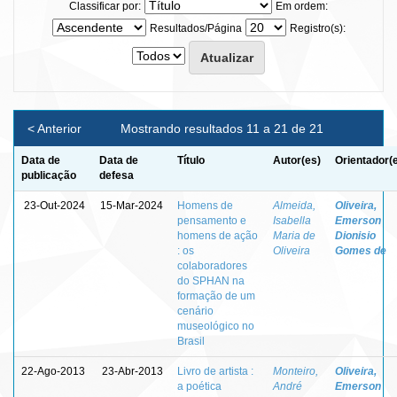
Classificar por:
Em ordem:
Resultados/Página
Registro(s):
< Anterior
Mostrando resultados 11 a 21 de 21
Data de
Data de
Título
Autor(es)
Orientador(
publicação
defesa
23-Out-2024
15-Mar-2024
Homens de
Almeida,
Oliveira,
pensamento e
Isabella
Emerson
homens de ação
Maria de
Dionisio
: os
Oliveira
Gomes de
colaboradores
do SPHAN na
formação de um
cenário
museológico no
Brasil
22-Ago-2013
23-Abr-2013
Livro de artista :
Monteiro,
Oliveira,
a poética
André
Emerson