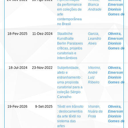
da performance
Bianca
Emerson
em coleções de
Andrade
Dionisio
arte
Gomes de
contemporânea
no Brasil
18-Fev-2025
11-Dez-2024
Staatliche
Garcia,
Oliveira,
Kunsthalle
Leandro
Emerson
Berlin Paralaxes
Alves
Dionisio
críticas, projetos
Gomes de
curatoriais e
intercâmbios
18-Jul-2024
23-Nov-2022
Subjetividade,
Vitorino,
Oliveira,
afeto e
André
Emerson
estranhamento :
Luiz
Dionisio
uma proposta
Ribeiro
Gomes de
curatorial para a
coleção Sérgio
Carvalho
19-Fev-2026
9-Set-2025
Têxtil em trânsito
Visintin,
Oliveira,
: deslocamentos
Nuára da
Emerson
da arte têxtil no
Frota
Dionisio
sistema das
Gomes de
artes