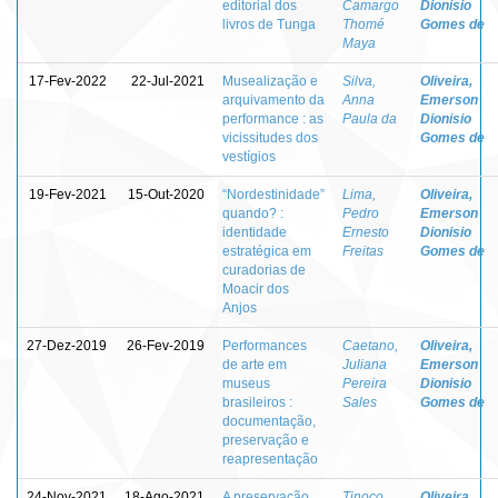
editorial dos
Camargo
Dionisio
livros de Tunga
Thomé
Gomes de
Maya
17-Fev-2022
22-Jul-2021
Musealização e
Silva,
Oliveira,
arquivamento da
Anna
Emerson
performance : as
Paula da
Dionisio
vicissitudes dos
Gomes de
vestígios
19-Fev-2021
15-Out-2020
“Nordestinidade”
Lima,
Oliveira,
quando? :
Pedro
Emerson
identidade
Ernesto
Dionisio
estratégica em
Freitas
Gomes de
curadorias de
Moacir dos
Anjos
27-Dez-2019
26-Fev-2019
Performances
Caetano,
Oliveira,
de arte em
Juliana
Emerson
museus
Pereira
Dionisio
brasileiros :
Sales
Gomes de
documentação,
preservação e
reapresentação
24-Nov-2021
18-Ago-2021
A preservação
Tinoco,
Oliveira,