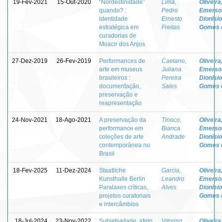
19-Fev-2021
15-Out-2020
“Nordestinidade”
Lima,
Oliveira
quando? :
Pedro
Emerso
identidade
Ernesto
Dionisio
estratégica em
Freitas
Gomes 
curadorias de
Moacir dos Anjos
27-Dez-2019
26-Fev-2019
Performances de
Caetano,
Oliveira
arte em museus
Juliana
Emerso
brasileiros :
Pereira
Dionisio
documentação,
Sales
Gomes 
preservação e
reapresentação
24-Nov-2021
18-Ago-2021
A preservação da
Tinoco,
Oliveira
performance em
Bianca
Emerso
coleções de arte
Andrade
Dionisio
contemporânea no
Gomes 
Brasil
18-Fev-2025
11-Dez-2024
Staatliche
Garcia,
Oliveira
Kunsthalle Berlin
Leandro
Emerso
Paralaxes críticas,
Alves
Dionisio
projetos curatoriais
Gomes 
e intercâmbios
18-Jul-2024
23-Nov-2022
Subjetividade, afeto
Vitorino,
Oliveira