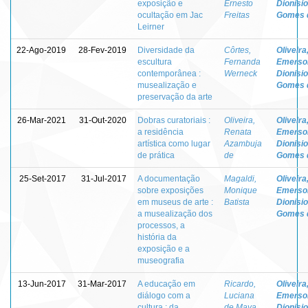
exposição e
Ernesto
Dionisio
ocultação em Jac
Freitas
Gomes 
Leirner
22-Ago-2019
28-Fev-2019
Diversidade da
Côrtes,
Oliveira
escultura
Fernanda
Emerso
contemporânea :
Werneck
Dionisio
musealização e
Gomes 
preservação da arte
26-Mar-2021
31-Out-2020
Dobras curatoriais :
Oliveira,
Oliveira
a residência
Renata
Emerso
artística como lugar
Azambuja
Dionisio
de prática
de
Gomes 
25-Set-2017
31-Jul-2017
A documentação
Magaldi,
Oliveira
sobre exposições
Monique
Emerso
em museus de arte :
Batista
Dionisio
a musealização dos
Gomes 
processos, a
história da
exposição e a
museografia
13-Jun-2017
31-Mar-2017
A educação em
Ricardo,
Oliveira
diálogo com a
Luciana
Emerso
cultura : da
de Maya
Dionisio