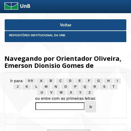
Skip
Voltar
navigation
REPOSITÓRIO INSTITUCIONAL DA UNB
Navegando por Orientador Oliveira,
Emerson Dionisio Gomes de
Ir para:
0-9
A
B
C
D
E
F
G
H
I
J
K
L
M
N
O
P
Q
R
S
T
U
V
W
X
Y
Z
ou entre com as primeiras letras: