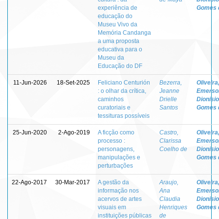
experiência de
Gomes 
educação do
Museu Vivo da
Memória Candanga
a uma proposta
educativa para o
Museu da
Educação do DF
11-Jun-2026
18-Set-2025
Feliciano Centurión
Bezerra,
Oliveira
: o olhar da crítica,
Jeanne
Emerso
caminhos
Drielle
Dionisio
curatoriais e
Santos
Gomes 
tessituras possíveis
25-Jun-2020
2-Ago-2019
A ficção como
Castro,
Oliveira
processo :
Clarissa
Emerso
personagens,
Coelho de
Dionisio
manipulações e
Gomes 
perturbações
22-Ago-2017
30-Mar-2017
A gestão da
Araujo,
Oliveira
informação nos
Ana
Emerso
acervos de artes
Claudia
Dionisio
visuais em
Henriques
Gomes 
instituições públicas
de