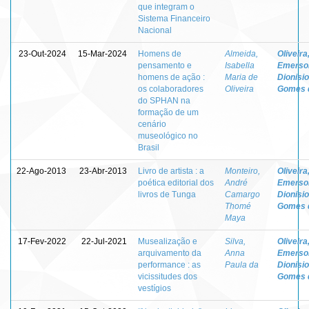
que integram o
Sistema Financeiro
Nacional
23-Out-2024
15-Mar-2024
Homens de
Almeida,
Oliveira
pensamento e
Isabella
Emerso
homens de ação :
Maria de
Dionisio
os colaboradores
Oliveira
Gomes 
do SPHAN na
formação de um
cenário
museológico no
Brasil
22-Ago-2013
23-Abr-2013
Livro de artista : a
Monteiro,
Oliveira
poética editorial dos
André
Emerso
livros de Tunga
Camargo
Dionisio
Thomé
Gomes 
Maya
17-Fev-2022
22-Jul-2021
Musealização e
Silva,
Oliveira
arquivamento da
Anna
Emerso
performance : as
Paula da
Dionisio
vicissitudes dos
Gomes 
vestígios