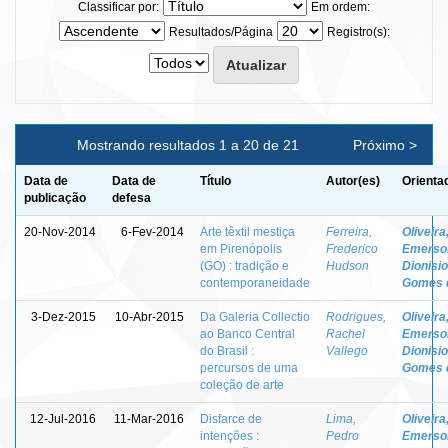
Classificar por:
Em ordem:
Resultados/Página
Registro(s):
Mostrando resultados 1 a 20 de 21
Próximo >
Data de
Data de
Título
Autor(es)
Orienta
publicação
defesa
20-Nov-2014
6-Fev-2014
Arte têxtil mestiça
Ferreira,
Oliveira
em Pirenópolis
Frederico
Emerso
(GO) : tradição e
Hudson
Dionisio
contemporaneidade
Gomes 
3-Dez-2015
10-Abr-2015
Da Galeria Collectio
Rodrigues,
Oliveira
ao Banco Central
Rachel
Emerso
do Brasil :
Vallego
Dionisio
percursos de uma
Gomes 
coleção de arte
12-Jul-2016
11-Mar-2016
Disfarce de
Lima,
Oliveira
intenções :
Pedro
Emerso