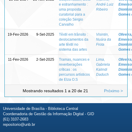
e estranhamento :
André Luiz
Emerso
uma proposta
Ribeiro
Dionisio
curatorial para a
Gomes 
coleção Sérgio
Carvalho
19-Fev-2026
9-Set-2025
Têxtil em trânsito :
Visintin,
Oliveira
deslocamentos da
Nuára da
Emerso
arte têxtil no
Frota
Dionisio
sistema das artes
Gomes 
11-Fev-2026
2-Set-2025
Tramas, nuances e
Lima,
Oliveira
reverberações
Gabriela
Emerso
críticas : os
Kalindi
Dionisio
percursos artísticos
Daduch
Gomes 
de Elza O.S
Mostrando resultados 1 a 20 de 21
Próximo >
Universidade de Brasília - Biblioteca Central
Coordenadoria de Gestão da Informação Digital - GID
(61) 3107-2683
repositorio@unb.br