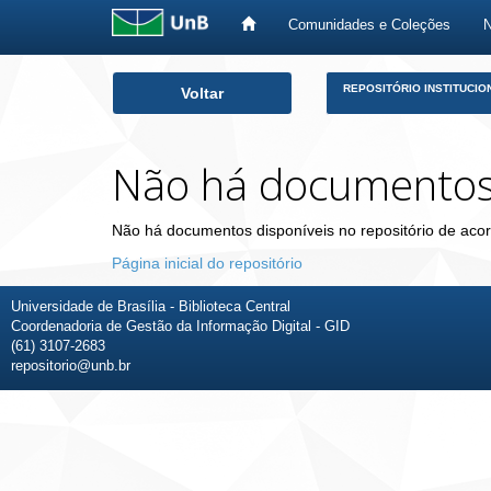
Comunidades e Coleções
Skip
REPOSITÓRIO INSTITUCIO
Voltar
navigation
Não há documento
Não há documentos disponíveis no repositório de acor
Página inicial do repositório
Universidade de Brasília - Biblioteca Central
Coordenadoria de Gestão da Informação Digital - GID
(61) 3107-2683
repositorio@unb.br