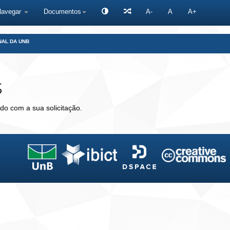
Navegar
Documentos
A-
A
A+
NAL DA UNB
s
do com a sua solicitação.