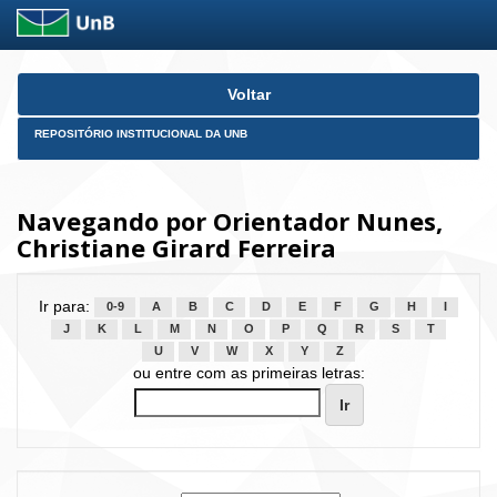
Skip
Voltar
navigation
REPOSITÓRIO INSTITUCIONAL DA UNB
Navegando por Orientador Nunes,
Christiane Girard Ferreira
Ir para:
0-9
A
B
C
D
E
F
G
H
I
J
K
L
M
N
O
P
Q
R
S
T
U
V
W
X
Y
Z
ou entre com as primeiras letras: