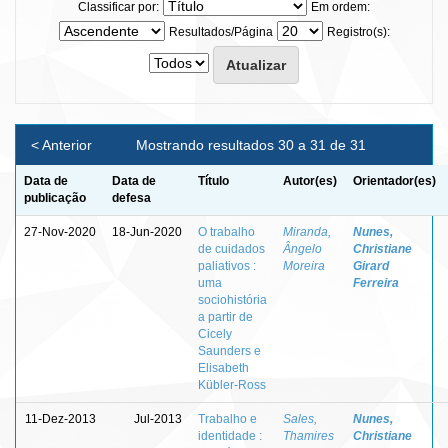
Classificar por:
Em ordem:
Resultados/Página
Registro(s):
< Anterior
Mostrando resultados 30 a 31 de 31
Data de
Data de
Título
Autor(es)
Orientador(es)
publicação
defesa
27-Nov-2020
18-Jun-2020
O trabalho
Miranda,
Nunes,
de cuidados
Ângelo
Christiane
paliativos :
Moreira
Girard
uma
Ferreira
sociohistória
a partir de
Cicely
Saunders e
Elisabeth
Kübler-Ross
11-Dez-2013
Jul-2013
Trabalho e
Sales,
Nunes,
identidade :
Thamires
Christiane