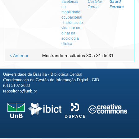
trajetórias
Castelar
Girard
de
Torres
Ferreira
mobilidade
ocupacional
: histórias de
vida por um
olhar da
sociologia
clínica
< Anterior
Mostrando resultados 30 a 31 de 31
Universidade de Brasília - Biblioteca Central
Coordenadoria de Gestão da Informação Digital - GID
(61) 3107-2683
repositorio@unb.br