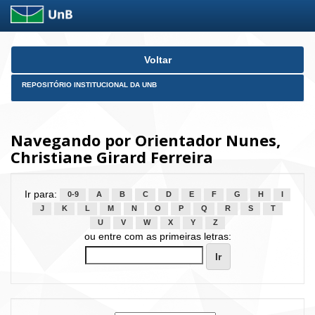
Skip
Voltar
navigation
REPOSITÓRIO INSTITUCIONAL DA UNB
Navegando por Orientador Nunes,
Christiane Girard Ferreira
Ir para:
0-9
A
B
C
D
E
F
G
H
I
J
K
L
M
N
O
P
Q
R
S
T
U
V
W
X
Y
Z
ou entre com as primeiras letras: