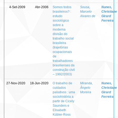
4-Set-2009
Abr-2006
Somos todos
Sousa,
Nunes,
brasileiros? :
Marcelo
Christiane
estudo
Alvares de
Girard
sociológico
Ferreira
sobre a
moderna
divisão do
trabalho social
brasileira
(trajetórias
ocupacionais
de
trabalhadores
brasilienses da
construção civil
– 1992/2003)
27-Nov-2020
18-Jun-2020
O trabalho de
Miranda,
Nunes,
cuidados
Ângelo
Christiane
paliativos : uma
Moreira
Girard
sociohistória a
Ferreira
partir de Cicely
Saunders e
Elisabeth
Kübler-Ross