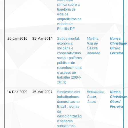
clínica sobre a
trajetória de
vida de
empreiteiros na
cidade de
Brasília-DF
25-Jan-2016
31-Mar-2014
Saúde mental,
Martins,
Nunes,
economia
Rita de
Christiane
solidária e
Cássia
Girard
cooperativismo
Andrade
Ferreira
social : políticas
públicas de
reconhecimento
e acesso ao
trabalho (2004-
2013)
14-Dez-2009
15-Mar-2007
Sindicatos das
Bernardino-
Nunes,
trabalhadoras
Costa,
Christiane
domésticas no
Joaze
Girard
Brasil : teorias
Ferreira
da
descolonização
e saberes
subalternos