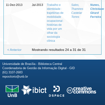
11-Dez-2013
Jul-2013
Trabalho e
Sales,
Nunes,
identidade :
Thamires
Christiane
trajetórias de
Castelar
Girard
mobilidade
Torres
Ferreira
ocupacional :
histórias de
vida por um
olhar da
sociologia
clínica
< Anterior
Mostrando resultados 24 a 31 de 31
Universidade de Brasília - Biblioteca Central
Coordenadoria de Gestão da Informação Digital - GID
(61) 3107-2683
repositorio@unb.br