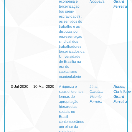
economia e
Nogueira
Girard
terceirização
Ferreira
(ou semi-
escravidão?) :
os sentidos do
trabalho e as
disputas por
representação
sindical dos
trabalhadores
terceirizados da
Universidade
de Brasília na
era do
capitalismo
manipulatório
3-Jul-2020
10-Mar-2020
A riqueza e
Lima,
Nunes,
suas diferentes
Carolina
Christiane
formas de
Vicente
Girard
apropriação:
Ferreira
Ferreira
hierarquias
sociais no
Brasil
contemporâneo
um olhar da
sociologia