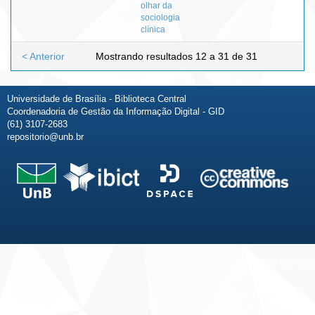
olhar da
sociologia
clínica
< Anterior
Mostrando resultados 12 a 31 de 31
Universidade de Brasília - Biblioteca Central
Coordenadoria de Gestão da Informação Digital - GID
(61) 3107-2683
repositorio@unb.br
Fale conosco
Sobre