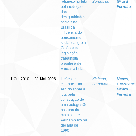
religioso na luta
Borges de
Girard
pela redução
Ferreira
das
desigualdades
sociais no
Brasil : a
influência do
pensamento
social da Igreja
Católica na
legislação
trabalhista
brasileira de
Vargas a Lula
1-Out-2010
31-Mai-2006
Lições de
Kleiman,
Nunes,
catende : um
Fernando
Christiane
estudo sobre a
Girard
luta pela
Ferreira
construção de
uma autogestão
na zona da
mata sul de
Pernambuco na
década de
1990