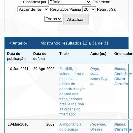
Classificar por:
Em ordem:
Resultados/Página
Registro(s):
< Anterior
Mostrando resultados 12 a 31 de 31
Data de
Data de
Título
Autor(es)
Orientador
publicação
defesa
10-Jun-2011
29-Ago-2008
Flexibilizar,
Rego,
Nunes,
vulnerabilizar e
Maria
Christiane
precarizar :
Isabel Pojo
Girard
efeitos da
do
Ferreira
desestruturação
da vida dos
trabalhadores
brasileiros, sob
as ordens do
"mercado"
18-Mai-2010
2009
A importância
Resende,
Nunes,
do discurso
Ulisses
Christiane