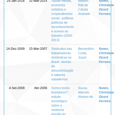
25-Jan-2016
31-Mar-2014
Saúde mental,
Martins,
Nunes,
economia
Rita de
Christiane
solidária e
Cássia
Girard
cooperativismo
Andrade
Ferreira
social : políticas
públicas de
reconhecimento
e acesso ao
trabalho (2004-
2013)
14-Dez-2009
15-Mar-2007
Sindicatos das
Bernardino-
Nunes,
trabalhadoras
Costa,
Christiane
domésticas no
Joaze
Girard
Brasil : teorias
Ferreira
da
descolonização
e saberes
subalternos
4-Set-2009
Abr-2006
Somos todos
Sousa,
Nunes,
brasileiros? :
Marcelo
Christiane
estudo
Alvares de
Girard
sociológico
Ferreira
sobre a
moderna
divisão do