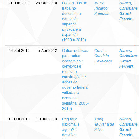
21-Jun-2011
28-Out-2010
Os sentidos do
Mariz,
Nunes,
trabalho
Ricardo
Christiane
docente na
Spindola
Girard
educação
Ferreira
superior
privada em
expansão
(1990 a 2010)
14-Set-2012
5-Abr-2012
Outras políticas
Cunha,
Nunes,
para outras
Gabriela
Christiane
economias :
Cavalcanti
Girard
contextos e
Ferreira
redes na
construção de
ações do
governo federal
voltadas à
economia
solidária (2003-
2010)
16-Out-2013
19-Jul-2013
Peguei o
Yung,
Nunes,
diploma, e
Tauvana da
Christiane
agora? :
Silva
Girard
desafios,
Ferreira