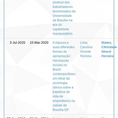
sindical dos
trabalhadores
terceirizados da
Universidade
de Brasília na
era do
capitalismo
manipulatório
3-Jul-2020
10-Mar-2020
A riqueza e
Lima,
Nunes,
suas diferentes
Carolina
Christiane
formas de
Vicente
Girard
apropriação:
Ferreira
Ferreira
hierarquias
sociais no
Brasil
contemporâneo
um olhar da
sociologia
clínica sobre a
trajetória de
vida de
empreiteiros na
cidade de
Brasília-DF