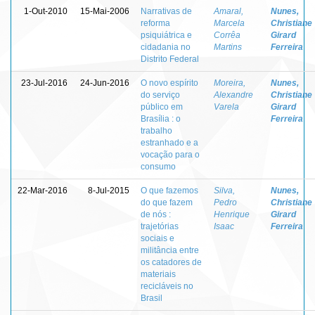
1-Out-2010
15-Mai-2006
Narrativas de
Amaral,
Nunes,
reforma
Marcela
Christiane
psiquiátrica e
Corrêa
Girard
cidadania no
Martins
Ferreira
Distrito Federal
23-Jul-2016
24-Jun-2016
O novo espírito
Moreira,
Nunes,
do serviço
Alexandre
Christiane
público em
Varela
Girard
Brasília : o
Ferreira
trabalho
estranhado e a
vocação para o
consumo
22-Mar-2016
8-Jul-2015
O que fazemos
Silva,
Nunes,
do que fazem
Pedro
Christiane
de nós :
Henrique
Girard
trajetórias
Isaac
Ferreira
sociais e
militância entre
os catadores de
materiais
recicláveis no
Brasil