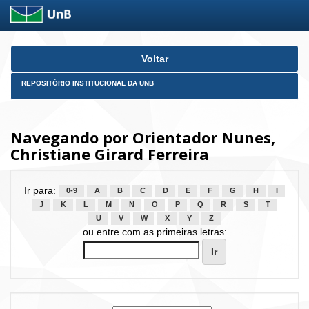
Skip
Voltar
navigation
REPOSITÓRIO INSTITUCIONAL DA UNB
Navegando por Orientador Nunes,
Christiane Girard Ferreira
Ir para:
0-9
A
B
C
D
E
F
G
H
I
J
K
L
M
N
O
P
Q
R
S
T
U
V
W
X
Y
Z
ou entre com as primeiras letras: