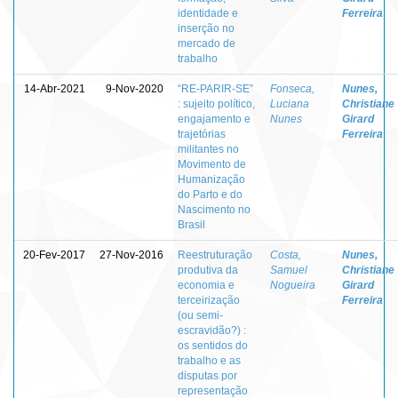
identidade e
Ferreira
inserção no
mercado de
trabalho
14-Abr-2021
9-Nov-2020
“RE-PARIR-SE”
Fonseca,
Nunes,
: sujeito político,
Luciana
Christiane
engajamento e
Nunes
Girard
trajetórias
Ferreira
militantes no
Movimento de
Humanização
do Parto e do
Nascimento no
Brasil
20-Fev-2017
27-Nov-2016
Reestruturação
Costa,
Nunes,
produtiva da
Samuel
Christiane
economia e
Nogueira
Girard
terceirização
Ferreira
(ou semi-
escravidão?) :
os sentidos do
trabalho e as
disputas por
representação