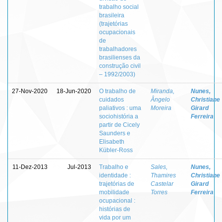
trabalho social
brasileira
(trajetórias
ocupacionais
de
trabalhadores
brasilienses da
construção civil
– 1992/2003)
27-Nov-2020
18-Jun-2020
O trabalho de
Miranda,
Nunes,
cuidados
Ângelo
Christiane
paliativos : uma
Moreira
Girard
sociohistória a
Ferreira
partir de Cicely
Saunders e
Elisabeth
Kübler-Ross
11-Dez-2013
Jul-2013
Trabalho e
Sales,
Nunes,
identidade :
Thamires
Christiane
trajetórias de
Castelar
Girard
mobilidade
Torres
Ferreira
ocupacional :
histórias de
vida por um