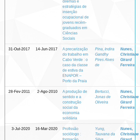
dilemas e
estratégias de
inserção
ocupacional de
jovens recém-
graduados em
Ciências
Sociais
31-Out-2017
14-Jun-2017
A precarização
Pina, Indira
Nunes,
do trabalho em
Gandhy
Christiane
Cabo Verde : o
Pires Alves
Girard
caso da classe
de
Ferreira
de estiva da
ENAPOR –
Porto da Praia
28-Fev-2011
2-Ago-2010
A produção de
Bertucci,
Nunes,
sentido e a
Jonas de
Christiane
construção
Oliveira
Girard
social da
Ferreira
economia
solidária
3-Jul-2020
16-Mar-2020
Profissão
Yung,
Nunes,
sociólogo :
Tauvana da
Christiane
formação,
Silva
Girard