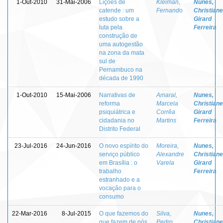
1-Out-2010
31-Mai-2006
Lições de
Kleiman,
Nunes,
catende : um
Fernando
Christiane
estudo sobre a
Girard
luta pela
Ferreira
construção de
uma autogestão
na zona da mata
sul de
Pernambuco na
década de 1990
1-Out-2010
15-Mai-2006
Narrativas de
Amaral,
Nunes,
reforma
Marcela
Christiane
psiquiátrica e
Corrêa
Girard
cidadania no
Martins
Ferreira
Distrito Federal
23-Jul-2016
24-Jun-2016
O novo espírito do
Moreira,
Nunes,
serviço público
Alexandre
Christiane
em Brasília : o
Varela
Girard
trabalho
Ferreira
estranhado e a
vocação para o
consumo
22-Mar-2016
8-Jul-2015
O que fazemos do
Silva,
Nunes,
que fazem de nós
Pedro
Christiane