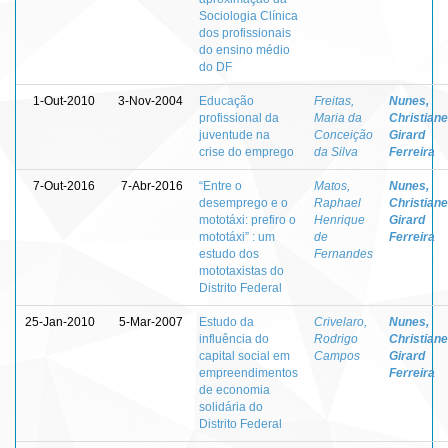
Sociologia Clínica
dos profissionais
do ensino médio
do DF
1-Out-2010
3-Nov-2004
Educação
Freitas,
Nunes,
profissional da
Maria da
Christiane
juventude na
Conceição
Girard
crise do emprego
da Silva
Ferreira
7-Out-2016
7-Abr-2016
“Entre o
Matos,
Nunes,
desemprego e o
Raphael
Christiane
mototáxi: prefiro o
Henrique
Girard
mototáxi” : um
de
Ferreira
estudo dos
Fernandes
mototaxistas do
Distrito Federal
25-Jan-2010
5-Mar-2007
Estudo da
Crivelaro,
Nunes,
influência do
Rodrigo
Christiane
capital social em
Campos
Girard
empreendimentos
Ferreira
de economia
solidária do
Distrito Federal