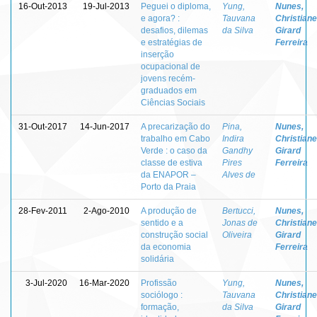
16-Out-2013
19-Jul-2013
Peguei o diploma,
Yung,
Nunes,
e agora? :
Tauvana
Christiane
desafios, dilemas
da Silva
Girard
e estratégias de
Ferreira
inserção
ocupacional de
jovens recém-
graduados em
Ciências Sociais
31-Out-2017
14-Jun-2017
A precarização do
Pina,
Nunes,
trabalho em Cabo
Indira
Christiane
Verde : o caso da
Gandhy
Girard
classe de estiva
Pires
Ferreira
da ENAPOR –
Alves de
Porto da Praia
28-Fev-2011
2-Ago-2010
A produção de
Bertucci,
Nunes,
sentido e a
Jonas de
Christiane
construção social
Oliveira
Girard
da economia
Ferreira
solidária
3-Jul-2020
16-Mar-2020
Profissão
Yung,
Nunes,
sociólogo :
Tauvana
Christiane
formação,
da Silva
Girard