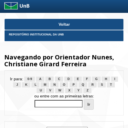
Skip
Voltar
navigation
REPOSITÓRIO INSTITUCIONAL DA UNB
Navegando por Orientador Nunes,
Christiane Girard Ferreira
Ir para:
0-9
A
B
C
D
E
F
G
H
I
J
K
L
M
N
O
P
Q
R
S
T
U
V
W
X
Y
Z
ou entre com as primeiras letras: