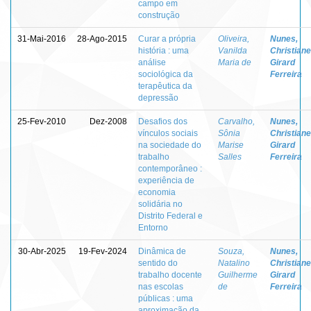
campo em
construção
31-Mai-2016
28-Ago-2015
Curar a própria
Oliveira,
Nunes,
história : uma
Vanilda
Christiane
análise
Maria de
Girard
sociológica da
Ferreira
terapêutica da
depressão
25-Fev-2010
Dez-2008
Desafios dos
Carvalho,
Nunes,
vínculos sociais
Sônia
Christiane
na sociedade do
Marise
Girard
trabalho
Salles
Ferreira
contemporâneo :
experiência de
economia
solidária no
Distrito Federal e
Entorno
30-Abr-2025
19-Fev-2024
Dinâmica de
Souza,
Nunes,
sentido do
Natalino
Christiane
trabalho docente
Guilherme
Girard
nas escolas
de
Ferreira
públicas : uma
aproximação da