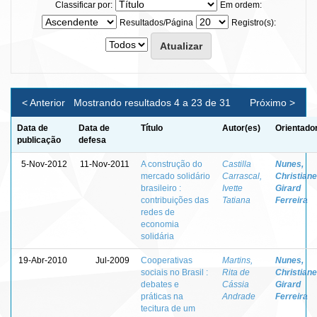
Classificar por:
Em ordem:
Resultados/Página
Registro(s):
< Anterior
Mostrando resultados 4 a 23 de 31
Próximo >
Data de
Data de
Título
Autor(es)
Orientado
publicação
defesa
5-Nov-2012
11-Nov-2011
A construção do
Castilla
Nunes,
mercado solidário
Carrascal,
Christiane
brasileiro :
Ivette
Girard
contribuições das
Tatiana
Ferreira
redes de
economia
solidária
19-Abr-2010
Jul-2009
Cooperativas
Martins,
Nunes,
sociais no Brasil :
Rita de
Christiane
debates e
Cássia
Girard
práticas na
Andrade
Ferreira
tecitura de um