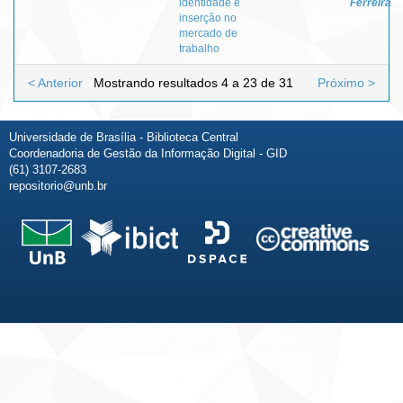
identidade e
Ferreira
inserção no
mercado de
trabalho
< Anterior
Mostrando resultados 4 a 23 de 31
Próximo >
Universidade de Brasília - Biblioteca Central
Coordenadoria de Gestão da Informação Digital - GID
(61) 3107-2683
repositorio@unb.br
Fale conosco
Sobre