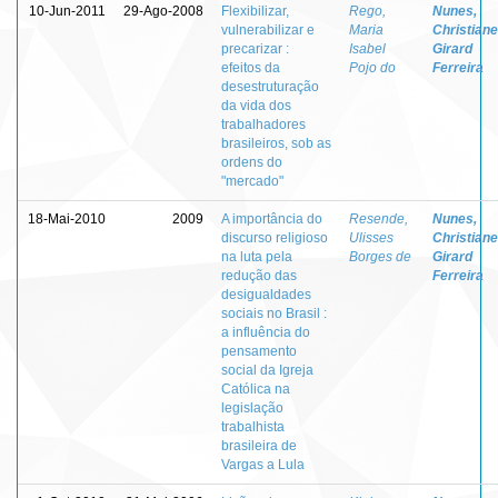
10-Jun-2011
29-Ago-2008
Flexibilizar,
Rego,
Nunes,
vulnerabilizar e
Maria
Christiane
precarizar :
Isabel
Girard
efeitos da
Pojo do
Ferreira
desestruturação
da vida dos
trabalhadores
brasileiros, sob as
ordens do
"mercado"
18-Mai-2010
2009
A importância do
Resende,
Nunes,
discurso religioso
Ulisses
Christiane
na luta pela
Borges de
Girard
redução das
Ferreira
desigualdades
sociais no Brasil :
a influência do
pensamento
social da Igreja
Católica na
legislação
trabalhista
brasileira de
Vargas a Lula