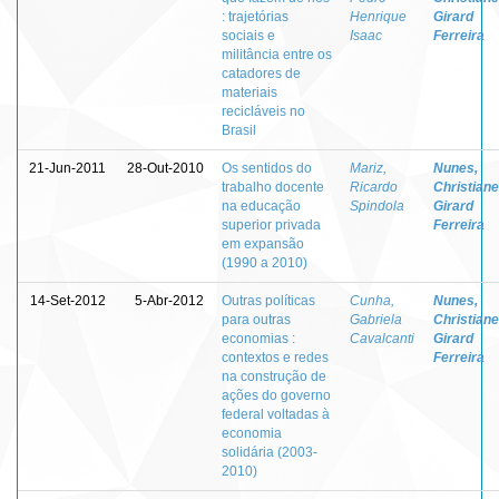
: trajetórias
Henrique
Girard
sociais e
Isaac
Ferreira
militância entre os
catadores de
materiais
recicláveis no
Brasil
21-Jun-2011
28-Out-2010
Os sentidos do
Mariz,
Nunes,
trabalho docente
Ricardo
Christiane
na educação
Spindola
Girard
superior privada
Ferreira
em expansão
(1990 a 2010)
14-Set-2012
5-Abr-2012
Outras políticas
Cunha,
Nunes,
para outras
Gabriela
Christiane
economias :
Cavalcanti
Girard
contextos e redes
Ferreira
na construção de
ações do governo
federal voltadas à
economia
solidária (2003-
2010)