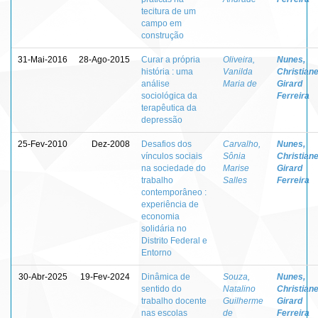
tecitura de um
campo em
construção
31-Mai-2016
28-Ago-2015
Curar a própria
Oliveira,
Nunes,
história : uma
Vanilda
Christian
análise
Maria de
Girard
sociológica da
Ferreira
terapêutica da
depressão
25-Fev-2010
Dez-2008
Desafios dos
Carvalho,
Nunes,
vínculos sociais
Sônia
Christian
na sociedade do
Marise
Girard
trabalho
Salles
Ferreira
contemporâneo :
experiência de
economia
solidária no
Distrito Federal e
Entorno
30-Abr-2025
19-Fev-2024
Dinâmica de
Souza,
Nunes,
sentido do
Natalino
Christian
trabalho docente
Guilherme
Girard
nas escolas
de
Ferreira