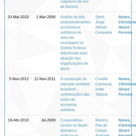
catadores de lixo
de Brasília
20-Mai-2010
1-Mar-2006
Análise de três
Streit,
Nunes,
empreendimentos
Jorge
Christian
econômicos
Alfredo
Girard
solidários do
Cerqueira
Ferreira
setor da
reciclagem no
Distrito Federal :
referências para
atuação das
organizações de
apoio
5-Nov-2012
11-Nov-2011
A construção do
Castilla
Nunes,
mercado solidário
Carrascal,
Christian
brasileiro :
Ivette
Girard
contribuições das
Tatiana
Ferreira
redes de
economia
solidária
19-Abr-2010
Jul-2009
Cooperativas
Martins,
Nunes,
sociais no Brasil :
Rita de
Christian
debates e
Cássia
Girard
práticas na
Andrade
Ferreira