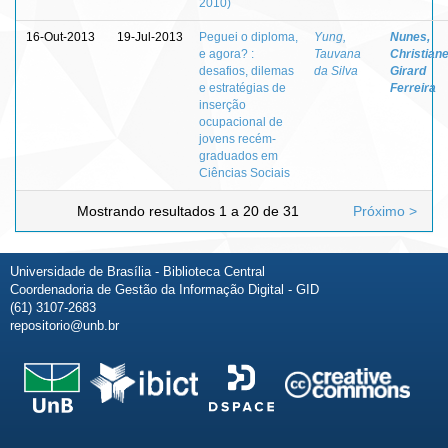
2010)
16-Out-2013
19-Jul-2013
Peguei o diploma,
Yung,
Nunes,
e agora? :
Tauvana
Christian
desafios, dilemas
da Silva
Girard
e estratégias de
Ferreira
inserção
ocupacional de
jovens recém-
graduados em
Ciências Sociais
Mostrando resultados 1 a 20 de 31
Próximo >
Universidade de Brasília - Biblioteca Central
Coordenadoria de Gestão da Informação Digital - GID
(61) 3107-2683
repositorio@unb.br