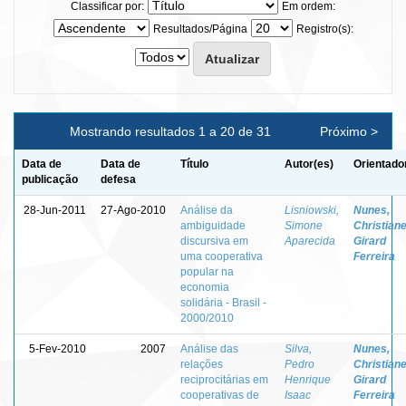
Classificar por:
Em ordem:
Resultados/Página
Registro(s):
Mostrando resultados 1 a 20 de 31
Próximo >
Data de
Data de
Título
Autor(es)
Orientado
publicação
defesa
28-Jun-2011
27-Ago-2010
Análise da
Lisniowski,
Nunes,
ambiguidade
Simone
Christian
discursiva em
Aparecida
Girard
uma cooperativa
Ferreira
popular na
economia
solidária - Brasil -
2000/2010
5-Fev-2010
2007
Análise das
Silva,
Nunes,
relações
Pedro
Christian
reciprocitárias em
Henrique
Girard
cooperativas de
Isaac
Ferreira