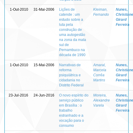
1-Out-2010
31-Mai-2006
Lições de
Kleiman,
Nunes,
catende : um
Fernando
Christian
estudo sobre a
Girard
luta pela
Ferreira
construção de
uma autogestão
na zona da mata
sul de
Pernambuco na
década de 1990
1-Out-2010
15-Mai-2006
Narrativas de
Amaral,
Nunes,
reforma
Marcela
Christian
psiquiátrica e
Corrêa
Girard
cidadania no
Martins
Ferreira
Distrito Federal
23-Jul-2016
24-Jun-2016
O novo espírito do
Moreira,
Nunes,
serviço público
Alexandre
Christian
em Brasília : o
Varela
Girard
trabalho
Ferreira
estranhado e a
vocação para o
consumo