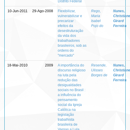
Distrito Federal
10-Jun-2011
29-Ago-2008
Flexibilizar,
Rego,
Nunes,
vulnerabilizar e
Maria
Christian
precarizar :
Isabel
Girard
efeitos da
Pojo do
Ferreira
desestruturação
da vida dos
trabalhadores
brasileiros, sob as
ordens do
"mercado"
18-Mai-2010
2009
A importância do
Resende,
Nunes,
discurso religioso
Ulisses
Christian
na luta pela
Borges de
Girard
redução das
Ferreira
desigualdades
sociais no Brasil :
a influência do
pensamento
social da Igreja
Católica na
legislação
trabalhista
brasileira de
Vargas a Lula