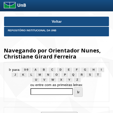
Skip
Voltar
navigation
REPOSITÓRIO INSTITUCIONAL DA UNB
Navegando por Orientador Nunes,
Christiane Girard Ferreira
Ir para:
0-9
A
B
C
D
E
F
G
H
I
J
K
L
M
N
O
P
Q
R
S
T
U
V
W
X
Y
Z
ou entre com as primeiras letras: