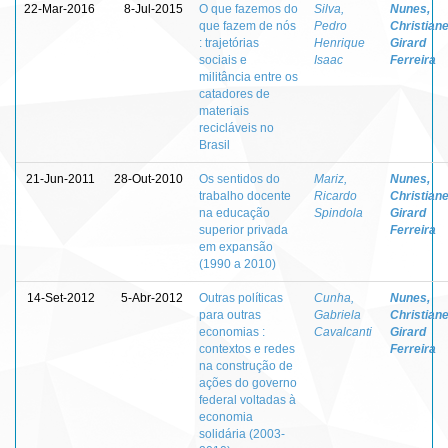
22-Mar-2016
8-Jul-2015
O que fazemos do
Silva,
Nunes,
que fazem de nós
Pedro
Christian
: trajetórias
Henrique
Girard
sociais e
Isaac
Ferreira
militância entre os
catadores de
materiais
recicláveis no
Brasil
21-Jun-2011
28-Out-2010
Os sentidos do
Mariz,
Nunes,
trabalho docente
Ricardo
Christian
na educação
Spindola
Girard
superior privada
Ferreira
em expansão
(1990 a 2010)
14-Set-2012
5-Abr-2012
Outras políticas
Cunha,
Nunes,
para outras
Gabriela
Christian
economias :
Cavalcanti
Girard
contextos e redes
Ferreira
na construção de
ações do governo
federal voltadas à
economia
solidária (2003-