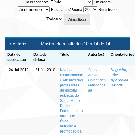
Classificar por:
Em ordem:
Resultados/Página
Registro(s):
< Anterior
Mostrando resultados 10 a 14 de 14
Data de
Data de
Título
Autor(es)
Orientador(es
publicação
defesa
24-Jul-2012
21-Jul-2010
Nível de
Sousa,
Nogueira,
conhecimento
Arilson
Júlia
e atitudes dos
Fernandes
Aparecida
professores
Mendonça
Devidé
de escolas
de
públicas de
Santa Maria -
Distrito
Federal sobre
atividade
física,
nutrição e
promoção da