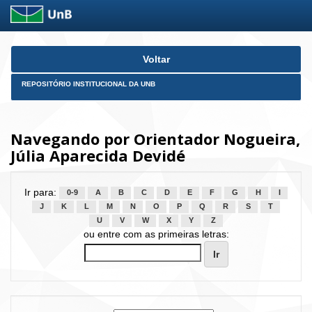
Skip
Voltar
navigation
REPOSITÓRIO INSTITUCIONAL DA UNB
Navegando por Orientador Nogueira,
Júlia Aparecida Devidé
Ir para:
0-9
A
B
C
D
E
F
G
H
I
J
K
L
M
N
O
P
Q
R
S
T
U
V
W
X
Y
Z
ou entre com as primeiras letras: