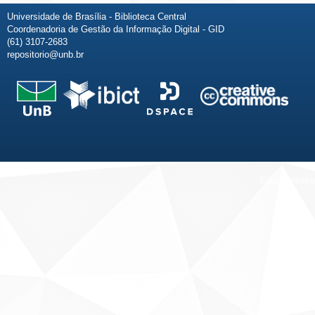
Universidade de Brasília - Biblioteca Central
Coordenadoria de Gestão da Informação Digital - GID
(61) 3107-2683
repositorio@unb.br
Fale conosco
Sobre