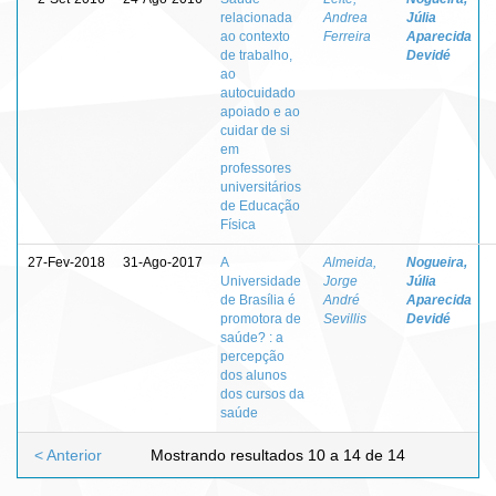
relacionada
Andrea
Júlia
ao contexto
Ferreira
Aparecida
de trabalho,
Devidé
ao
autocuidado
apoiado e ao
cuidar de si
em
professores
universitários
de Educação
Física
27-Fev-2018
31-Ago-2017
A
Almeida,
Nogueira,
Universidade
Jorge
Júlia
de Brasília é
André
Aparecida
promotora de
Sevillis
Devidé
saúde? : a
percepção
dos alunos
dos cursos da
saúde
< Anterior
Mostrando resultados 10 a 14 de 14