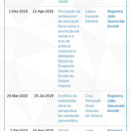
saúde
1-Dez-2016
12-Ago-2016
Percepção de
Lopes,
Nogueira,
professores
Iraneide
Júlia
de educação
Etelvina
Aparecida
física sobre a
Devidé
promoção da
saúde e o
eixo de
práticas
corporais e
atividades
físicas no
Programa
Saúde na
Escola do
Distrito
Federal
26-Mar-2020
25-Jul-2019
A prática da
Cruz,
Nogueira,
mobilidade
Fernando
Júlia
ativa na
Junio
Aparecida
perspectiva
Antunes
Devidé
do estudante
de Oliveira
universitário
2-Set-2016
24-Ago-2016
Saúde
Leite,
Nogueira,