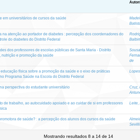
Autor
de em universitários de cursos da saúde
Madei
Batist
sica na atenção ao portador de diabetes : percepção dos coordenadores do
Rodri
ole do diabetes do Distrito Federal
Balbi
des dos professores de escolas públicas de Santa Maria - Distrito
Sousa,
a, nutrição e promoção da saúde
Ferna
de
educação física sobre a promoção da saúde e o eixo de práticas
Lopes,
s no Programa Saúde na Escola do Distrito Federal
 na perspectiva do estudante universitário
Cruz,
Antune
o de trabalho, ao autocuidado apoiado e ao cuidar de si em professores
Leite,
sica
 promotora de saúde? : a percepção dos alunos dos cursos da saúde
Almei
Sevill
Mostrando resultados 8 a 14 de 14