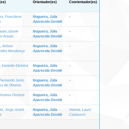
(es)
Orientador(es)
Coorientador(es)
ra, Francilene
Nogueira, Júlia
-
a
Aparecida Devidé
gues, Gisele
Nogueira, Júlia
-
no Araujo
Aparecida Devidé
 Arilson
Nogueira, Júlia
-
ndes Mendonça
Aparecida Devidé
 Iraneide Etelvina
Nogueira, Júlia
-
Aparecida Devidé
 Fernando Junio
Nogueira, Júlia
-
s de Oliveira
Aparecida Devidé
 Andrea Ferreira
Nogueira, Júlia
-
Aparecida Devidé
da, Jorge André
Nogueira, Júlia
Vianna, Lauro
is
Aparecida Devidé
Casqueiro