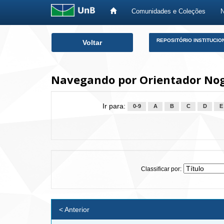
Comunidades e Coleções
Skip
REPOSITÓRIO INSTITUCIO
Voltar
navigation
Navegando por Orientador Nogu
Ir para:
0-9
A
B
C
D
E
Classificar por:
< Anterior