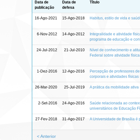
Data de
Data de
Título
publicação
defesa
16-Ago-2021
15-Ago-2018
Habitus, estilo de vida e saú
6-Nov-2012
14-Ago-2012
Integralidade e atividade fí
programa de educação e contr
24-Jul-2012
21-Jul-2010
Nível de conhecimento e atitu
Federal sobre atividade físic
1-Dez-2016
12-Ago-2016
Percepção de professores de 
corporais e atividades física
26-Mar-2020
25-Jul-2019
A prática da mobilidade ativa
2-Set-2016
24-Ago-2016
Saúde relacionada ao context
universitários de Educação Fí
27-Fev-2018
31-Ago-2017
A Universidade de Brasília é
< Anterior