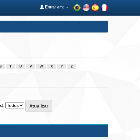
Entrar em:
S
T
U
V
W
X
Y
Z
s):