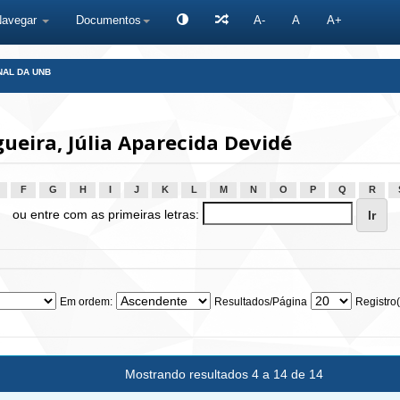
Navegar
Documentos
A-
A
A+
NAL DA UNB
eira, Júlia Aparecida Devidé
F
G
H
I
J
K
L
M
N
O
P
Q
R
ou entre com as primeiras letras:
Em ordem:
Resultados/Página
Registro(
Mostrando resultados 4 a 14 de 14