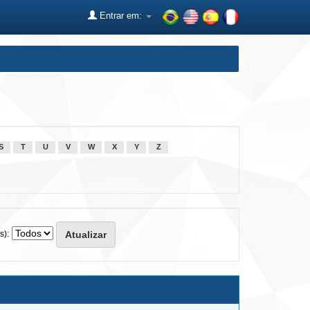
Entrar em:
S
T
U
V
W
X
Y
Z
s):