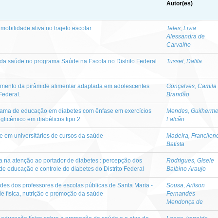
Autor(es)
mobilidade ativa no trajeto escolar
Teles, Livia
Alessandra de
Carvalho
 saúde no programa Saúde na Escola no Distrito Federal
Tusset, Dalila
mento da pirâmide alimentar adaptada em adolescentes
Gonçalves, Camila
 Federal.
Brandão
rama de educação em diabetes com ênfase em exercícios
Mendes, Guilherm
 glicêmico em diabéticos tipo 2
Falcão
de em universitários de cursos da saúde
Madeira, Francilen
Batista
ica na atenção ao portador de diabetes : percepção dos
Rodrigues, Gisele
 educação e controle do diabetes do Distrito Federal
Balbino Araujo
udes dos professores de escolas públicas de Santa Maria -
Sousa, Arilson
ade física, nutrição e promoção da saúde
Fernandes
Mendonça de