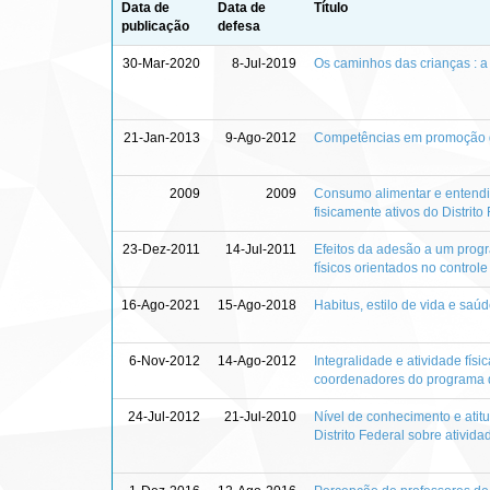
Data de
Data de
Título
publicação
defesa
30-Mar-2020
8-Jul-2019
Os caminhos das crianças : a 
21-Jan-2013
9-Ago-2012
Competências em promoção da
2009
2009
Consumo alimentar e entendi
fisicamente ativos do Distrito
23-Dez-2011
14-Jul-2011
Efeitos da adesão a um prog
físicos orientados no controle
16-Ago-2021
15-Ago-2018
Habitus, estilo de vida e saú
6-Nov-2012
14-Ago-2012
Integralidade e atividade fís
coordenadores do programa de
24-Jul-2012
21-Jul-2010
Nível de conhecimento e atit
Distrito Federal sobre ativid