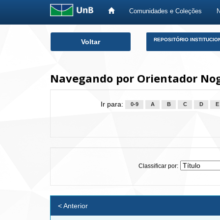
Comunidades e Coleções
Skip
REPOSITÓRIO INSTITUCIO
Voltar
navigation
Navegando por Orientador Nogu
Ir para:
0-9
A
B
C
D
E
Classificar por:
< Anterior