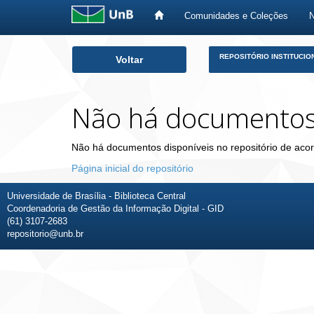
Comunidades e Coleções
Skip
REPOSITÓRIO INSTITUCIO
Voltar
navigation
Não há documento
Não há documentos disponíveis no repositório de acor
Página inicial do repositório
Universidade de Brasília - Biblioteca Central
Coordenadoria de Gestão da Informação Digital - GID
(61) 3107-2683
repositorio@unb.br