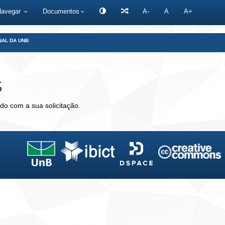
Navegar
Documentos
A-
A
A+
NAL DA UNB
s
do com a sua solicitação.