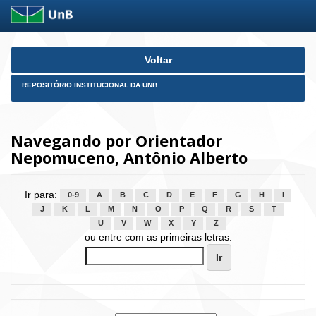
Skip
Voltar
navigation
REPOSITÓRIO INSTITUCIONAL DA UNB
Navegando por Orientador
Nepomuceno, Antônio Alberto
Ir para:
0-9
A
B
C
D
E
F
G
H
I
J
K
L
M
N
O
P
Q
R
S
T
U
V
W
X
Y
Z
ou entre com as primeiras letras: