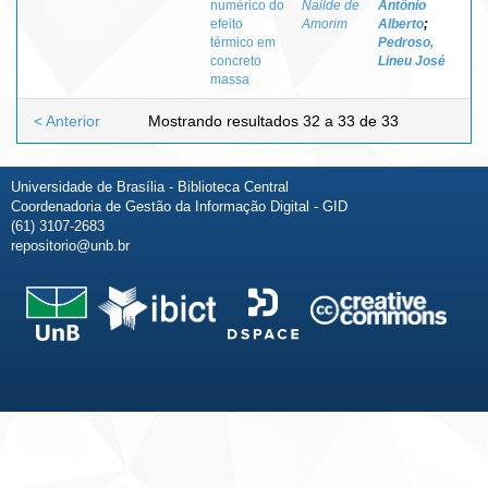
numérico do
Nailde de
Antônio
efeito
Amorim
Alberto
;
térmico em
Pedroso,
concreto
Lineu José
massa
< Anterior
Mostrando resultados 32 a 33 de 33
Universidade de Brasília - Biblioteca Central
Coordenadoria de Gestão da Informação Digital - GID
(61) 3107-2683
repositorio@unb.br
Fale conosco