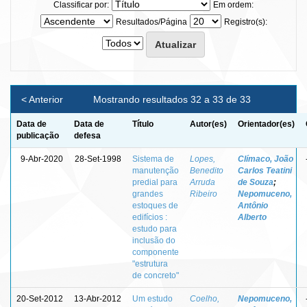
Classificar por:
Em ordem:
Resultados/Página
Registro(s):
< Anterior
Mostrando resultados 32 a 33 de 33
Data de
Data de
Título
Autor(es)
Orientador(es)
publicação
defesa
9-Abr-2020
28-Set-1998
Sistema de
Lopes,
Clímaco, João
manutenção
Benedito
Carlos Teatini
predial para
Arruda
de Souza
;
grandes
Ribeiro
Nepomuceno,
estoques de
Antônio
edifícios :
Alberto
estudo para
inclusão do
componente
"estrutura
de concreto"
20-Set-2012
13-Abr-2012
Um estudo
Coelho,
Nepomuceno,