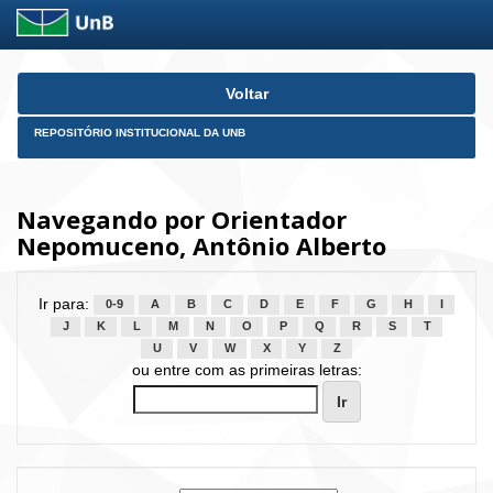
Skip
Voltar
navigation
REPOSITÓRIO INSTITUCIONAL DA UNB
Navegando por Orientador
Nepomuceno, Antônio Alberto
Ir para:
0-9
A
B
C
D
E
F
G
H
I
J
K
L
M
N
O
P
Q
R
S
T
U
V
W
X
Y
Z
ou entre com as primeiras letras: