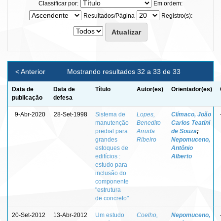
Classificar por:
Em ordem:
Resultados/Página
Registro(s):
< Anterior
Mostrando resultados 32 a 33 de 33
Data de
Data de
Título
Autor(es)
Orientador(es)
publicação
defesa
9-Abr-2020
28-Set-1998
Sistema de
Lopes,
Clímaco, João
manutenção
Benedito
Carlos Teatini
predial para
Arruda
de Souza
;
grandes
Ribeiro
Nepomuceno,
estoques de
Antônio
edifícios :
Alberto
estudo para
inclusão do
componente
"estrutura
de concreto"
20-Set-2012
13-Abr-2012
Um estudo
Coelho,
Nepomuceno,