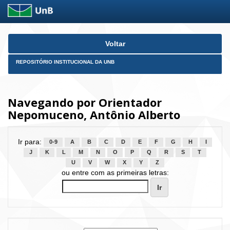
Skip
Voltar
navigation
REPOSITÓRIO INSTITUCIONAL DA UNB
Navegando por Orientador
Nepomuceno, Antônio Alberto
Ir para:
0-9
A
B
C
D
E
F
G
H
I
J
K
L
M
N
O
P
Q
R
S
T
U
V
W
X
Y
Z
ou entre com as primeiras letras: