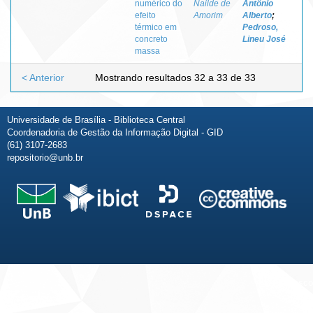
numérico do
Nailde de
Antônio
efeito
Amorim
Alberto
;
térmico em
Pedroso,
concreto
Lineu José
massa
< Anterior
Mostrando resultados 32 a 33 de 33
Universidade de Brasília - Biblioteca Central
Coordenadoria de Gestão da Informação Digital - GID
(61) 3107-2683
repositorio@unb.br
Fale conosco