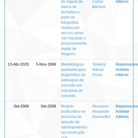
de mapas de
Carlos
Alberto
danos de
Mariano
fachadas a
partir de
fotografias
obtidas por
veículo aéreo
não tripulado e
processamento
digital de
imagens
13-Abr-2020
5-Nov-1998
Metodologias
Teixeira,
Nepomuceno
auxiliares para
Márcia
Antônio
diagnóstico de
Peres
Alberto
patologias de
corrosão em
estruturas de
concreto
Set-2008
Set-2008
Modelo
Neumann,
Nepomuceno
multicritério no
Alexandre
Antônio
processo de
Guimarães
Alberto
seleção de
subempreteiros
na construção
civil