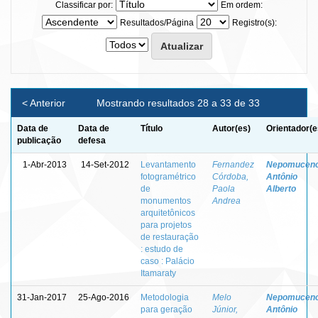
Classificar por:
Em ordem:
Resultados/Página
Registro(s):
< Anterior
Mostrando resultados 28 a 33 de 33
Data de
Data de
Título
Autor(es)
Orientador(e
publicação
defesa
1-Abr-2013
14-Set-2012
Levantamento
Fernandez
Nepomuceno
fotogramétrico
Córdoba,
Antônio
de
Paola
Alberto
monumentos
Andrea
arquitetônicos
para projetos
de restauração
: estudo de
caso : Palácio
Itamaraty
31-Jan-2017
25-Ago-2016
Metodologia
Melo
Nepomuceno
para geração
Júnior,
Antônio