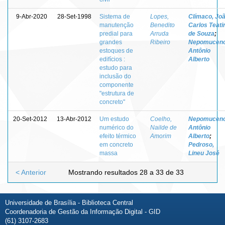
9-Abr-2020
28-Set-1998
Sistema de
Lopes,
Clímaco, Jo
manutenção
Benedito
Carlos Teati
predial para
Arruda
de Souza
;
grandes
Ribeiro
Nepomuceno
estoques de
Antônio
edifícios :
Alberto
estudo para
inclusão do
componente
"estrutura de
concreto"
20-Set-2012
13-Abr-2012
Um estudo
Coelho,
Nepomuceno
numérico do
Nailde de
Antônio
efeito térmico
Amorim
Alberto
;
em concreto
Pedroso,
massa
Lineu José
< Anterior
Mostrando resultados 28 a 33 de 33
Universidade de Brasília - Biblioteca Central
Coordenadoria de Gestão da Informação Digital - GID
(61) 3107-2683