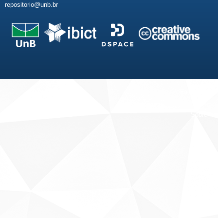
repositorio@unb.br
Fale conosco
Sobre