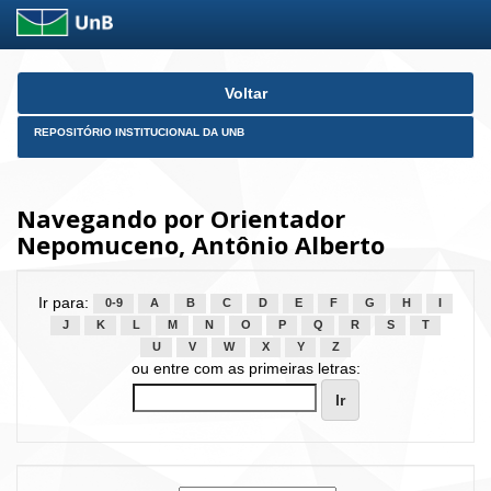
Skip
Voltar
navigation
REPOSITÓRIO INSTITUCIONAL DA UNB
Navegando por Orientador
Nepomuceno, Antônio Alberto
Ir para:
0-9
A
B
C
D
E
F
G
H
I
J
K
L
M
N
O
P
Q
R
S
T
U
V
W
X
Y
Z
ou entre com as primeiras letras: