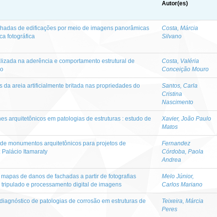
Autor(es)
achadas de edificações por meio de imagens panorâmicas
Costa, Márcia
ca fotográfica
Silvano
alizada na aderência e comportamento estrutural de
Costa, Valéria
do
Conceição Mouro
as da areia artificialmente britada nas propriedades do
Santos, Carla
Cristina
Nascimento
hes arquitetônicos em patologias de estruturas : estudo de
Xavier, João Paulo
Matos
de monumentos arquitetônicos para projetos de
Fernandez
: Palácio Itamaraty
Córdoba, Paola
Andrea
mapas de danos de fachadas a partir de fotografias
Melo Júnior,
 tripulado e processamento digital de imagens
Carlos Mariano
diagnóstico de patologias de corrosão em estruturas de
Teixeira, Márcia
Peres