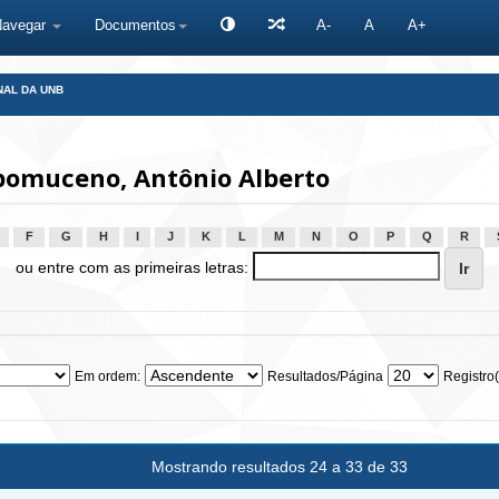
Navegar
Documentos
A-
A
A+
NAL DA UNB
omuceno, Antônio Alberto
F
G
H
I
J
K
L
M
N
O
P
Q
R
ou entre com as primeiras letras:
Em ordem:
Resultados/Página
Registro(
Mostrando resultados 24 a 33 de 33