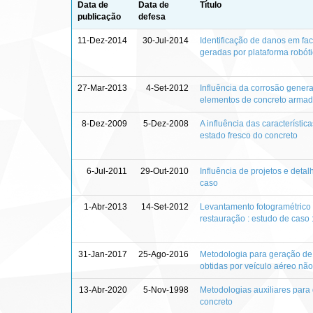
Data de
Data de
Título
publicação
defesa
11-Dez-2014
30-Jul-2014
Identificação de danos em f
geradas por plataforma robóti
27-Mar-2013
4-Set-2012
Influência da corrosão gener
elementos de concreto arma
8-Dez-2009
5-Dez-2008
A influência das característic
estado fresco do concreto
6-Jul-2011
29-Out-2010
Influência de projetos e detal
caso
1-Abr-2013
14-Set-2012
Levantamento fotogramétrico 
restauração : estudo de caso 
31-Jan-2017
25-Ago-2016
Metodologia para geração de 
obtidas por veículo aéreo não
13-Abr-2020
5-Nov-1998
Metodologias auxiliares para 
concreto