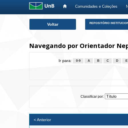
Comunidades e Coleções
Skip
REPOSITÓRIO INSTITUCIO
Voltar
navigation
Navegando por Orientador Nep
Ir para:
0-9
A
B
C
D
E
Classificar por:
< Anterior