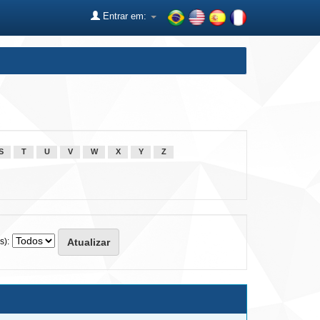
Entrar em:
S
T
U
V
W
X
Y
Z
s):