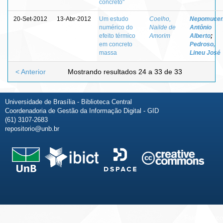
concreto"
20-Set-2012
13-Abr-2012
Um estudo
Coelho,
Nepomucen
numérico do
Nailde de
Antônio
efeito térmico
Amorim
Alberto
;
em concreto
Pedroso,
massa
Lineu José
< Anterior
Mostrando resultados 24 a 33 de 33
Universidade de Brasília - Biblioteca Central
Coordenadoria de Gestão da Informação Digital - GID
(61) 3107-2683
repositorio@unb.br
Fale conosco