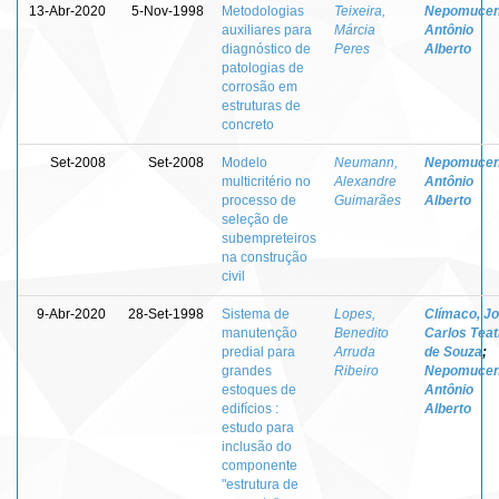
13-Abr-2020
5-Nov-1998
Metodologias
Teixeira,
Nepomucen
auxiliares para
Márcia
Antônio
diagnóstico de
Peres
Alberto
patologias de
corrosão em
estruturas de
concreto
Set-2008
Set-2008
Modelo
Neumann,
Nepomucen
multicritério no
Alexandre
Antônio
processo de
Guimarães
Alberto
seleção de
subempreteiros
na construção
civil
9-Abr-2020
28-Set-1998
Sistema de
Lopes,
Clímaco, J
manutenção
Benedito
Carlos Teat
predial para
Arruda
de Souza
;
grandes
Ribeiro
Nepomucen
estoques de
Antônio
edifícios :
Alberto
estudo para
inclusão do
componente
"estrutura de