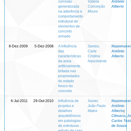
corrosão
Valéria
Antônio
generalizada
Conceição
Alberto
na aderência e
Mouro
comportamento
estrutural de
elementos de
concreto
armado
8-Dez-2009
5-Dez-2008
A influência
Santos,
Nepomucen
das
Carla
Antônio
características
Cristina
Alberto
da areia
Nascimento
artificialmente
britada nas
propriedades
do estado
fresco do
concreto
6-Jul-2011
29-Out-2010
Influência de
Xavier,
Nepomucen
projetos e
João Paulo
Antônio
detalhes
Matos
Alberto
;
arquitetônicos
Clímaco, J
em patologias
Carlos Teat
de estruturas :
de Souza
estudo de caso