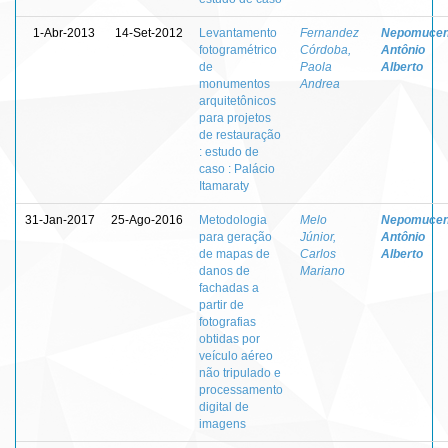
1-Abr-2013
14-Set-2012
Levantamento
Fernandez
Nepomucen
fotogramétrico
Córdoba,
Antônio
de
Paola
Alberto
monumentos
Andrea
arquitetônicos
para projetos
de restauração
: estudo de
caso : Palácio
Itamaraty
31-Jan-2017
25-Ago-2016
Metodologia
Melo
Nepomucen
para geração
Júnior,
Antônio
de mapas de
Carlos
Alberto
danos de
Mariano
fachadas a
partir de
fotografias
obtidas por
veículo aéreo
não tripulado e
processamento
digital de
imagens