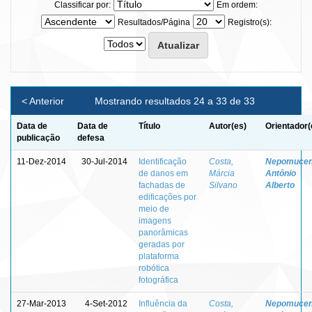
Classificar por:
Em ordem:
Resultados/Página
Registro(s):
< Anterior
Mostrando resultados 24 a 33 de 33
Data de
Data de
Título
Autor(es)
Orientador(
publicação
defesa
11-Dez-2014
30-Jul-2014
Identificação
Costa,
Nepomucen
de danos em
Márcia
Antônio
fachadas de
Silvano
Alberto
edificações por
meio de
imagens
panorâmicas
geradas por
plataforma
robótica
fotográfica
27-Mar-2013
4-Set-2012
Influência da
Costa,
Nepomucen