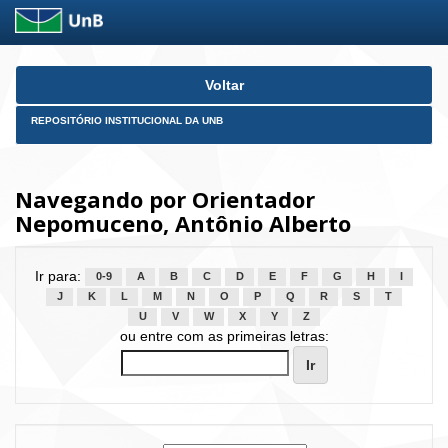
Skip
Voltar
navigation
REPOSITÓRIO INSTITUCIONAL DA UNB
Navegando por Orientador
Nepomuceno, Antônio Alberto
Ir para:
0-9
A
B
C
D
E
F
G
H
I
J
K
L
M
N
O
P
Q
R
S
T
U
V
W
X
Y
Z
ou entre com as primeiras letras: