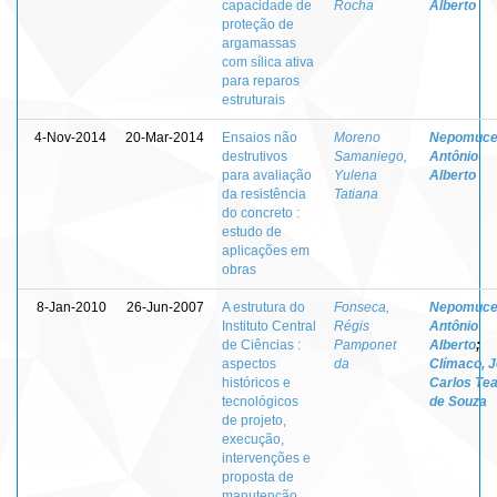
capacidade de
Rocha
Alberto
proteção de
argamassas
com sílica ativa
para reparos
estruturais
4-Nov-2014
20-Mar-2014
Ensaios não
Moreno
Nepomuce
destrutivos
Samaniego,
Antônio
para avaliação
Yulena
Alberto
da resistência
Tatiana
do concreto :
estudo de
aplicações em
obras
8-Jan-2010
26-Jun-2007
A estrutura do
Fonseca,
Nepomuce
Instituto Central
Régis
Antônio
de Ciências :
Pamponet
Alberto
;
aspectos
da
Clímaco, 
históricos e
Carlos Tea
tecnológicos
de Souza
de projeto,
execução,
intervenções e
proposta de
manutenção