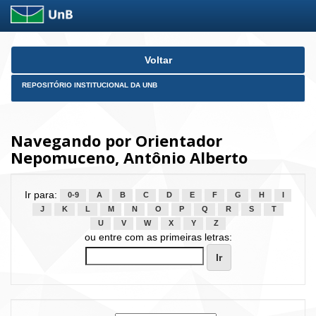
Skip
Voltar
navigation
REPOSITÓRIO INSTITUCIONAL DA UNB
Navegando por Orientador
Nepomuceno, Antônio Alberto
Ir para:
0-9
A
B
C
D
E
F
G
H
I
J
K
L
M
N
O
P
Q
R
S
T
U
V
W
X
Y
Z
ou entre com as primeiras letras: