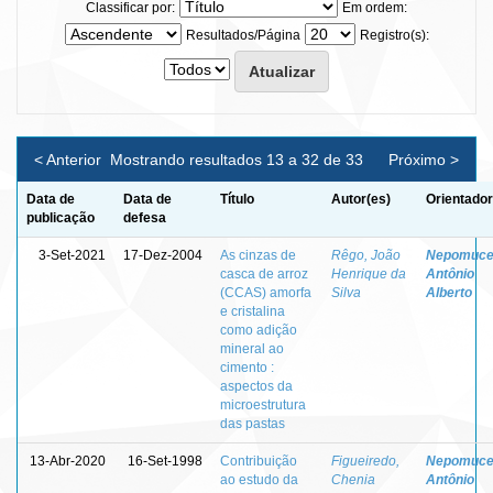
Classificar por:
Em ordem:
Resultados/Página
Registro(s):
< Anterior
Mostrando resultados 13 a 32 de 33
Próximo >
Data de
Data de
Título
Autor(es)
Orientador
publicação
defesa
3-Set-2021
17-Dez-2004
As cinzas de
Rêgo, João
Nepomuce
casca de arroz
Henrique da
Antônio
(CCAS) amorfa
Silva
Alberto
e cristalina
como adição
mineral ao
cimento :
aspectos da
microestrutura
das pastas
13-Abr-2020
16-Set-1998
Contribuição
Figueiredo,
Nepomuce
ao estudo da
Chenia
Antônio