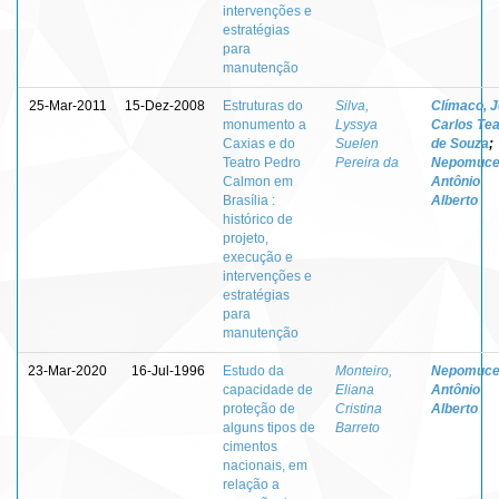
intervenções e
estratégias
para
manutenção
25-Mar-2011
15-Dez-2008
Estruturas do
Silva,
Clímaco, 
monumento a
Lyssya
Carlos Tea
Caxias e do
Suelen
de Souza
;
Teatro Pedro
Pereira da
Nepomuce
Calmon em
Antônio
Brasília :
Alberto
histórico de
projeto,
execução e
intervenções e
estratégias
para
manutenção
23-Mar-2020
16-Jul-1996
Estudo da
Monteiro,
Nepomuce
capacidade de
Eliana
Antônio
proteção de
Cristina
Alberto
alguns tipos de
Barreto
cimentos
nacionais, em
relação a