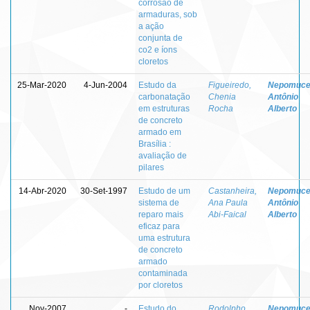
corrosão de
armaduras, sob
a ação
conjunta de
co2 e íons
cloretos
25-Mar-2020
4-Jun-2004
Estudo da
Figueiredo,
Nepomuce
carbonatação
Chenia
Antônio
em estruturas
Rocha
Alberto
de concreto
armado em
Brasília :
avaliação de
pilares
14-Abr-2020
30-Set-1997
Estudo de um
Castanheira,
Nepomuce
sistema de
Ana Paula
Antônio
reparo mais
Abi-Faical
Alberto
eficaz para
uma estrutura
de concreto
armado
contaminada
por cloretos
Nov-2007
-
Estudo do
Rodolpho,
Nepomuce