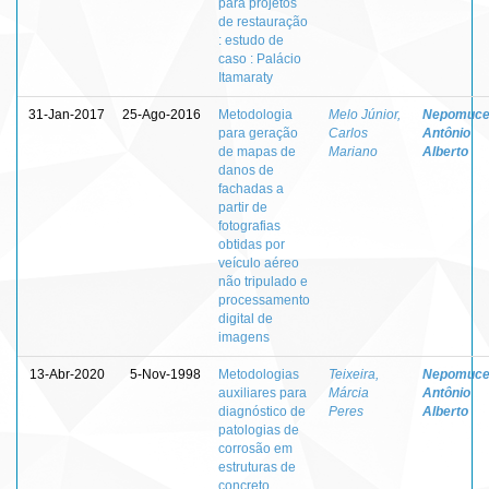
para projetos
de restauração
: estudo de
caso : Palácio
Itamaraty
31-Jan-2017
25-Ago-2016
Metodologia
Melo Júnior,
Nepomuce
para geração
Carlos
Antônio
de mapas de
Mariano
Alberto
danos de
fachadas a
partir de
fotografias
obtidas por
veículo aéreo
não tripulado e
processamento
digital de
imagens
13-Abr-2020
5-Nov-1998
Metodologias
Teixeira,
Nepomuce
auxiliares para
Márcia
Antônio
diagnóstico de
Peres
Alberto
patologias de
corrosão em
estruturas de
concreto