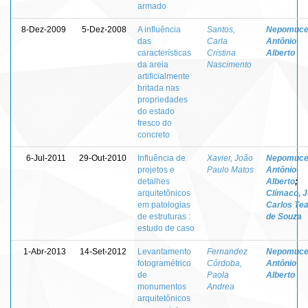
armado
8-Dez-2009
5-Dez-2008
A influência
Santos,
Nepomuce
das
Carla
Antônio
características
Cristina
Alberto
da areia
Nascimento
artificialmente
britada nas
propriedades
do estado
fresco do
concreto
6-Jul-2011
29-Out-2010
Influência de
Xavier, João
Nepomuce
projetos e
Paulo Matos
Antônio
detalhes
Alberto
;
arquitetônicos
Clímaco, 
em patologias
Carlos Tea
de estruturas :
de Souza
estudo de caso
1-Abr-2013
14-Set-2012
Levantamento
Fernandez
Nepomuce
fotogramétrico
Córdoba,
Antônio
de
Paola
Alberto
monumentos
Andrea
arquitetônicos