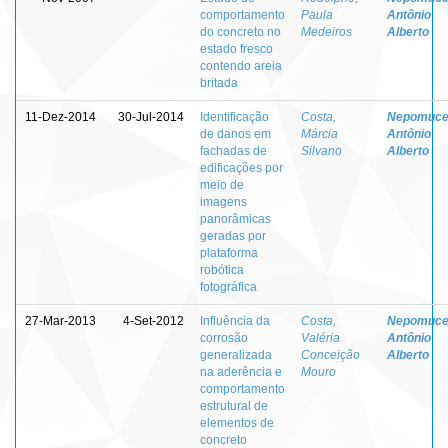
comportamento
Paula
Antônio
do concreto no
Medeiros
Alberto
estado fresco
contendo areia
britada
11-Dez-2014
30-Jul-2014
Identificação
Costa,
Nepomuce
de danos em
Márcia
Antônio
fachadas de
Silvano
Alberto
edificações por
meio de
imagens
panorâmicas
geradas por
plataforma
robótica
fotográfica
27-Mar-2013
4-Set-2012
Influência da
Costa,
Nepomuce
corrosão
Valéria
Antônio
generalizada
Conceição
Alberto
na aderência e
Mouro
comportamento
estrutural de
elementos de
concreto