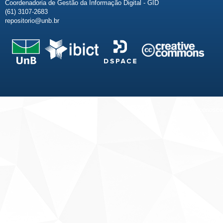
Coordenadoria de Gestão da Informação Digital - GID
(61) 3107-2683
repositorio@unb.br
Fale conosco
Sobre