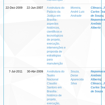
22-Dez-2009
22-Jun-2007
A estrutura do
Moreira,
Clímaco, 
Palácio da
André Luis
Carlos Tea
Justiça em
Andrade
de Souza
;
Brasília :
Nepomuce
aspectos
Antônio
históricos,
Alberto
científicos e
tecnológicos
de projeto,
execução,
intervenções e
proposta de
estratégias
para
manutenção
7-Jul-2011
30-Abr-2009
A estrutura do
Souza,
Nepomuce
Teatro
Deise
Antônio
Nacional
Aparecida
Alberto
;
Claudio
Silva
Clímaco, 
Santoro em
Carlos Tea
Brasília :
de Souza
histórico de
projeto,
execução,