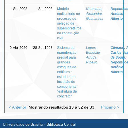
Set-2008
Set-2008
Modelo
Neumann,
Nepomuce
multicritério no
Alexandre
Antônio
processo de
Guimarães
Alberto
seleção de
subempreteiros
na construção
civil
9-Abr-2020
28-Set-1998
Sistema de
Lopes,
Clímaco, 
manutenção
Benedito
Carlos Tea
predial para
Arruda
de Souza
;
grandes
Ribeiro
Nepomuce
estoques de
Antônio
edifícios :
Alberto
estudo para
inclusão do
componente
"estrutura de
concreto"
< Anterior
Mostrando resultados 13 a 32 de 33
Próximo >
Universidade de Brasília - Biblioteca Central