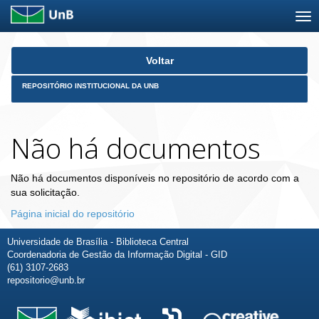
Skip
Voltar
navigation
REPOSITÓRIO INSTITUCIONAL DA UNB
Não há documentos
Não há documentos disponíveis no repositório de acordo com a
sua solicitação.
Página inicial do repositório
Universidade de Brasília - Biblioteca Central
Coordenadoria de Gestão da Informação Digital - GID
(61) 3107-2683
repositorio@unb.br