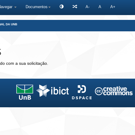
Navegar
Documentos
A-
A
A+
NAL DA UNB
s
do com a sua solicitação.