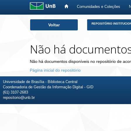
Comunidades e Coleções
Skip
REPOSITÓRIO INSTITUCIO
Voltar
navigation
Não há documento
Não há documentos disponíveis no repositório de acor
Página inicial do repositório
Universidade de Brasília - Biblioteca Central
Coordenadoria de Gestão da Informação Digital - GID
(61) 3107-2683
repositorio@unb.br