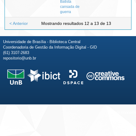
Batista
cansada de
guerra
< Anterior
Mostrando resultados 12 a 13 de 13
Universidade de Brasília - Biblioteca Central
Coordenadoria de Gestão da Informação Digital - GID
(61) 3107-2683
repositorio@unb.br
Fale conosco
Sobre