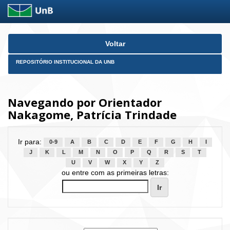
Skip
Voltar
navigation
REPOSITÓRIO INSTITUCIONAL DA UNB
Navegando por Orientador
Nakagome, Patrícia Trindade
Ir para:
0-9
A
B
C
D
E
F
G
H
I
J
K
L
M
N
O
P
Q
R
S
T
U
V
W
X
Y
Z
ou entre com as primeiras letras: