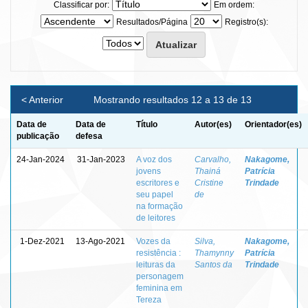
Classificar por:
Em ordem:
Resultados/Página
Registro(s):
< Anterior
Mostrando resultados 12 a 13 de 13
Data de
Data de
Título
Autor(es)
Orientador(es)
publicação
defesa
24-Jan-2024
31-Jan-2023
A voz dos
Carvalho,
Nakagome,
jovens
Thainá
Patrícia
escritores e
Cristine
Trindade
seu papel
de
na formação
de leitores
1-Dez-2021
13-Ago-2021
Vozes da
Silva,
Nakagome,
resistência :
Thamynny
Patrícia
leituras da
Santos da
Trindade
personagem
feminina em
Tereza