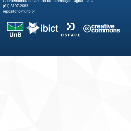
Coordenadoria de Gestão da Informação Digital - GID
(61) 3107-2683
repositorio@unb.br
Fale conosco
Sobre