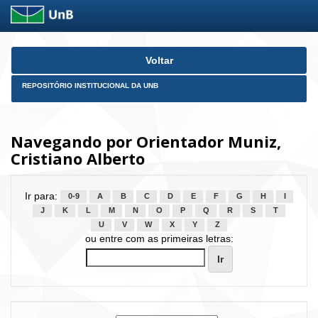
Skip
Voltar
navigation
REPOSITÓRIO INSTITUCIONAL DA UNB
Navegando por Orientador Muniz,
Cristiano Alberto
Ir para:
0-9
A
B
C
D
E
F
G
H
I
J
K
L
M
N
O
P
Q
R
S
T
U
V
W
X
Y
Z
ou entre com as primeiras letras: