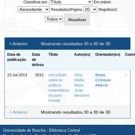
Classificar por:
Em ordem:
Resultados/Página
Registro(s):
< Anterior
Mostrando resultados 30 a 30 de 30
Data de
Data
Título
Autor(es)
Orientador(es)
Coori
publicação
de
defesa
23-Jul-2013
2012
Um estudo
Silva,
Muniz,
-
sobre as
Nádia
Cristiano
práticas
Maria
Alberto
matemáticas
Jorge
do povo
Medeiros
Krenák
< Anterior
Mostrando resultados 30 a 30 de 30
Universidade de Brasília - Biblioteca Central