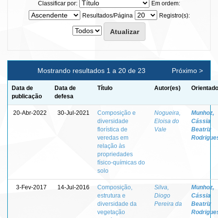
Classificar por:
Em ordem:
Resultados/Página
Registro(s):
Mostrando resultados 1 a 20 de 23
Próximo >
Data de
Data de
Título
Autor(es)
Orientado
publicação
defesa
20-Abr-2022
30-Jul-2021
Composição e
Nogueira,
Munhoz,
diversidade
Eloisa do
Cássia
florística de
Vale
Beatriz
veredas em
Rodrigue
relação às
propriedades
físico-químicas do
solo
3-Fev-2017
14-Jul-2016
Composição,
Silva,
Munhoz,
estrutura e
Diogo
Cássia
diversidade da
Pereira da
Beatriz
vegetação
Rodrigue