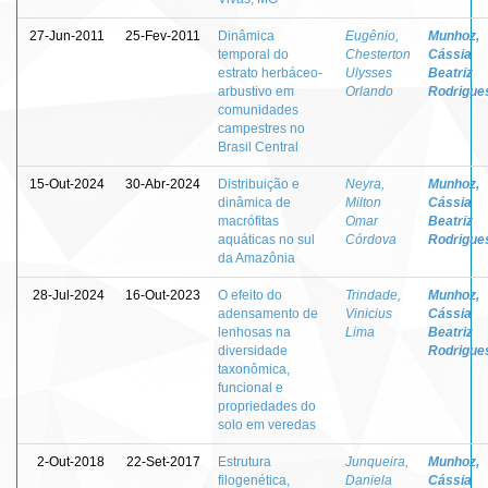
27-Jun-2011
25-Fev-2011
Dinâmica
Eugênio,
Munhoz,
temporal do
Chesterton
Cássia
estrato herbáceo-
Ulysses
Beatriz
arbustivo em
Orlando
Rodrigue
comunidades
campestres no
Brasil Central
15-Out-2024
30-Abr-2024
Distribuição e
Neyra,
Munhoz,
dinâmica de
Milton
Cássia
macrófitas
Omar
Beatriz
aquáticas no sul
Córdova
Rodrigue
da Amazônia
28-Jul-2024
16-Out-2023
O efeito do
Trindade,
Munhoz,
adensamento de
Vinicius
Cássia
lenhosas na
Lima
Beatriz
diversidade
Rodrigue
taxonômica,
funcional e
propriedades do
solo em veredas
2-Out-2018
22-Set-2017
Estrutura
Junqueira,
Munhoz,
filogenética,
Daniela
Cássia