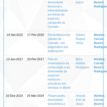
diversidade
Inácio
Beatriz
funcional e
Rodrigue
inflamabilidade
em folhas de
espécies
campestre do
Cerrado
19-Set-2022
17-Fev-2020
Etnobotânica das
Santos,
Munhoz,
plantas do
Raquel
Cássia
Cerrado : um
Vieira
Beatriz
diagnóstico das
Rodrigue
publicações
13-Jun-2017
23-Fev-2017
Fatores
Bijos,
Munhoz,
modeladores da
Natália
Cássia
composição e da
Rodrigues
Beatriz
diversidade de
Rodrigue
espécies
herbáceo-
arbustivas em
veredas no Brasil
10-Dez-2024
25-Mar-2024
Fitogeografia,
Amaral,
Munhoz,
diversidade
Eliel de
Cássia
taxonômica e
Jesus
Beatriz