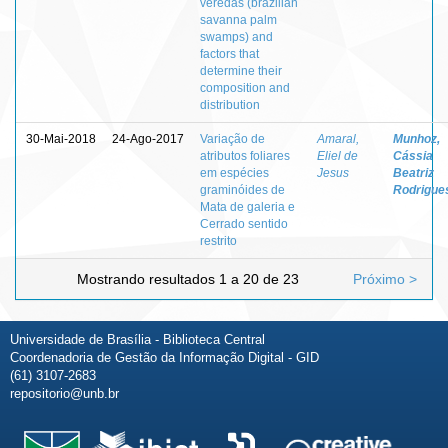
veredas (brazilian
savanna palm
swamps) and
factors that
determine their
composition and
distribution
30-Mai-2018
24-Ago-2017
Variação de
Amaral,
Munhoz,
atributos foliares
Eliel de
Cássia
em espécies
Jesus
Beatriz
graminóides de
Rodrigue
Mata de galeria e
Cerrado sentido
restrito
Mostrando resultados 1 a 20 de 23
Próximo >
Universidade de Brasília - Biblioteca Central
Coordenadoria de Gestão da Informação Digital - GID
(61) 3107-2683
repositorio@unb.br