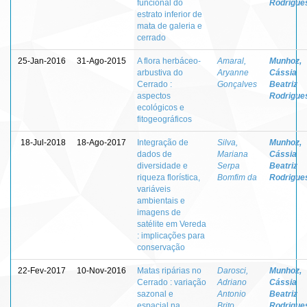
funcional do
Rodrigue
estrato inferior de
mata de galeria e
cerrado
25-Jan-2016
31-Ago-2015
A flora herbáceo-
Amaral,
Munhoz,
arbustiva do
Aryanne
Cássia
Cerrado :
Gonçalves
Beatriz
aspectos
Rodrigue
ecológicos e
fitogeográficos
18-Jul-2018
18-Ago-2017
Integração de
Silva,
Munhoz,
dados de
Mariana
Cássia
diversidade e
Serpa
Beatriz
riqueza florística,
Bomfim da
Rodrigue
variáveis
ambientais e
imagens de
satélite em Vereda
: implicações para
conservação
22-Fev-2017
10-Nov-2016
Matas ripárias no
Darosci,
Munhoz,
Cerrado : variação
Adriano
Cássia
sazonal e
Antonio
Beatriz
espacial na
Brito
Rodrigue