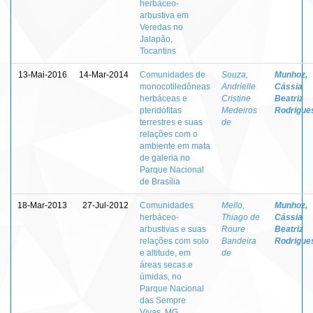
herbáceo-
arbustiva em
Veredas no
Jalapão,
Tocantins
13-Mai-2016
14-Mar-2014
Comunidades de
Souza,
Munhoz,
monocotiledôneas
Andrielle
Cássia
herbáceas e
Cristine
Beatriz
pteridófitas
Medeiros
Rodrigue
terrestres e suas
de
relações com o
ambiente em mata
de galeria no
Parque Nacional
de Brasília
18-Mar-2013
27-Jul-2012
Comunidades
Mello,
Munhoz,
herbáceo-
Thiago de
Cássia
arbustivas e suas
Roure
Beatriz
relações com solo
Bandeira
Rodrigue
e altitude, em
de
áreas secas e
úmidas, no
Parque Nacional
das Sempre
Vivas, MG