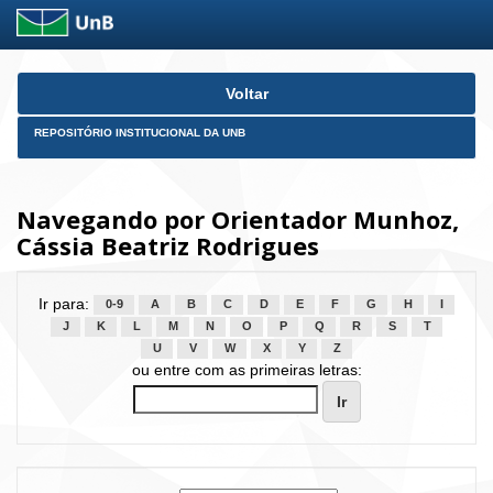
Skip
Voltar
navigation
REPOSITÓRIO INSTITUCIONAL DA UNB
Navegando por Orientador Munhoz,
Cássia Beatriz Rodrigues
Ir para:
0-9
A
B
C
D
E
F
G
H
I
J
K
L
M
N
O
P
Q
R
S
T
U
V
W
X
Y
Z
ou entre com as primeiras letras: