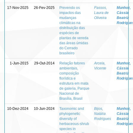
17-Nov-2025
26-Fev-2025
Prevendo os
Passos,
Munhoz,
impactos das
Laura de
Cássia
mudanças
Oliveira
Beatriz
climáticas na
Rodrigue
distribuição das
espécies de
plantas de vereda
das áreas úmidas
do Cerrado
brasileiro
1-Jun-2015
29-Out-2014
Relação fatores
Arcela,
Munhoz,
ambientais,
Vicente
Cássia
composição
Beatriz
florística e
Rodrigue
estrutura em mata
de galeria, Parque
Nacional de
Brasília, Brasil
10-Dez-2024
10-Jun-2024
Taxonomic and
Bijos,
Munhoz,
phylogenetic
Natália
Cássia
diversity of
Rodrigues
Beatriz
herbaceous-shrub
Rodrigue
species in