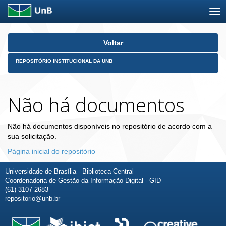
Skip
Voltar
navigation
REPOSITÓRIO INSTITUCIONAL DA UNB
Não há documentos
Não há documentos disponíveis no repositório de acordo com a
sua solicitação.
Página inicial do repositório
Universidade de Brasília - Biblioteca Central
Coordenadoria de Gestão da Informação Digital - GID
(61) 3107-2683
repositorio@unb.br