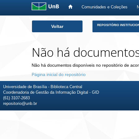
Comunidades e Coleções
Skip
REPOSITÓRIO INSTITUCIO
Voltar
navigation
Não há documento
Não há documentos disponíveis no repositório de acor
Página inicial do repositório
Universidade de Brasília - Biblioteca Central
Coordenadoria de Gestão da Informação Digital - GID
(61) 3107-2683
repositorio@unb.br