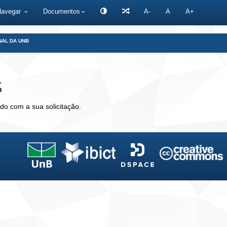
Navegar
Documentos
A-
A
A+
NAL DA UNB
s
do com a sua solicitação.