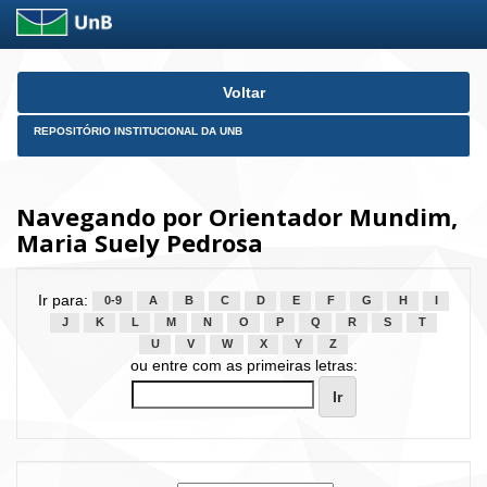
Skip
Voltar
navigation
REPOSITÓRIO INSTITUCIONAL DA UNB
Navegando por Orientador Mundim,
Maria Suely Pedrosa
Ir para:
0-9
A
B
C
D
E
F
G
H
I
J
K
L
M
N
O
P
Q
R
S
T
U
V
W
X
Y
Z
ou entre com as primeiras letras: