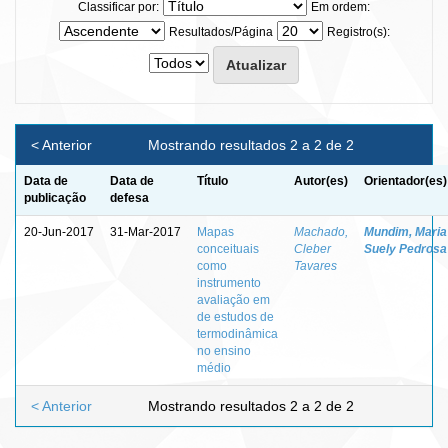
Classificar por:
Em ordem:
Resultados/Página
Registro(s):
< Anterior
Mostrando resultados 2 a 2 de 2
Data de
Data de
Título
Autor(es)
Orientador(es)
publicação
defesa
20-Jun-2017
31-Mar-2017
Mapas
Machado,
Mundim, Maria
conceituais
Cleber
Suely Pedrosa
como
Tavares
instrumento
avaliação em
de estudos de
termodinâmica
no ensino
médio
< Anterior
Mostrando resultados 2 a 2 de 2