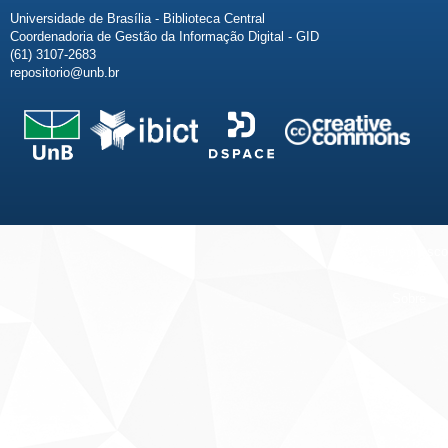
Universidade de Brasília - Biblioteca Central
Coordenadoria de Gestão da Informação Digital - GID
(61) 3107-2683
repositorio@unb.br
Fale conosco
Sobre