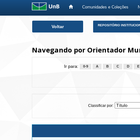
Comunidades e Coleções
Skip
REPOSITÓRIO INSTITUCIO
Voltar
navigation
Navegando por Orientador Mun
Ir para:
0-9
A
B
C
D
E
Classificar por: