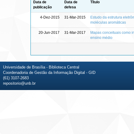
Data de
Data de
Título
publicação
defesa
4-Dez-2015
31-Mar-2015
Estudo da estrutura eletr
moléculas aromáticas
20-Jun-2017
31-Mar-2017
Mapas conceituais como i
ensino médio
Universidade de Brasília - Biblioteca Central
Coordenadoria de Gestão da Informação Digital - GID
(61) 3107-2683
repositorio@unb.br