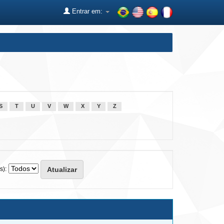
Entrar em:
S
T
U
V
W
X
Y
Z
s):