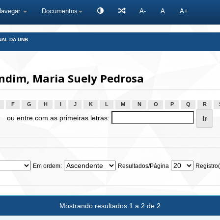
Navegar
Documentos
A-
A
A+
NAL DA UNB
dim, Maria Suely Pedrosa
F
G
H
I
J
K
L
M
N
O
P
Q
R
ou entre com as primeiras letras:
Em ordem:
Resultados/Página
Registro(
Mostrando resultados 1 a 2 de 2