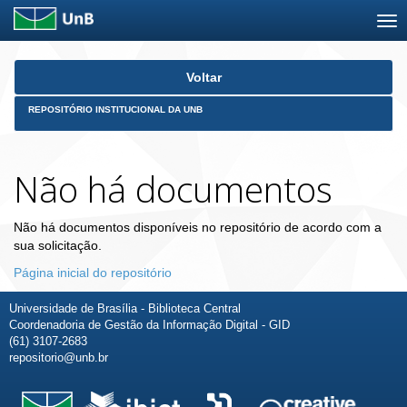
Skip
Voltar
navigation
REPOSITÓRIO INSTITUCIONAL DA UNB
Não há documentos
Não há documentos disponíveis no repositório de acordo com a
sua solicitação.
Página inicial do repositório
Universidade de Brasília - Biblioteca Central
Coordenadoria de Gestão da Informação Digital - GID
(61) 3107-2683
repositorio@unb.br