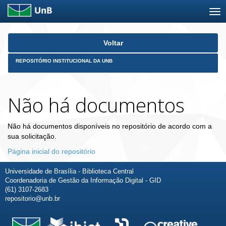
Skip
Voltar
navigation
REPOSITÓRIO INSTITUCIONAL DA UNB
Não há documentos
Não há documentos disponíveis no repositório de acordo com a
sua solicitação.
Página inicial do repositório
Universidade de Brasília - Biblioteca Central
Coordenadoria de Gestão da Informação Digital - GID
(61) 3107-2683
repositorio@unb.br