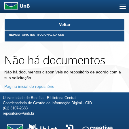
Skip
Voltar
navigation
REPOSITÓRIO INSTITUCIONAL DA UNB
Não há documentos
Não há documentos disponíveis no repositório de acordo com a
sua solicitação.
Página inicial do repositório
Universidade de Brasília - Biblioteca Central
Coordenadoria de Gestão da Informação Digital - GID
(61) 3107-2683
repositorio@unb.br