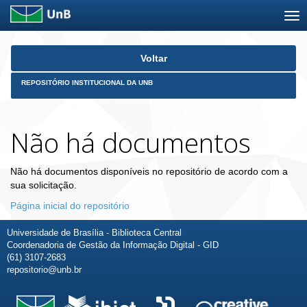
Skip
Voltar
navigation
REPOSITÓRIO INSTITUCIONAL DA UNB
Não há documentos
Não há documentos disponíveis no repositório de acordo com a
sua solicitação.
Página inicial do repositório
Universidade de Brasília - Biblioteca Central
Coordenadoria de Gestão da Informação Digital - GID
(61) 3107-2683
repositorio@unb.br