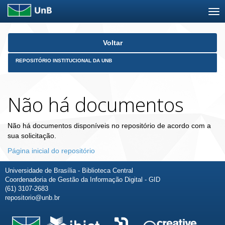
Skip
Voltar
navigation
REPOSITÓRIO INSTITUCIONAL DA UNB
Não há documentos
Não há documentos disponíveis no repositório de acordo com a
sua solicitação.
Página inicial do repositório
Universidade de Brasília - Biblioteca Central
Coordenadoria de Gestão da Informação Digital - GID
(61) 3107-2683
repositorio@unb.br