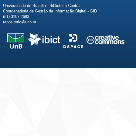
Universidade de Brasília - Biblioteca Central
Coordenadoria de Gestão da Informação Digital - GID
(61) 3107-2683
repositorio@unb.br
Fale conosco
Sobre