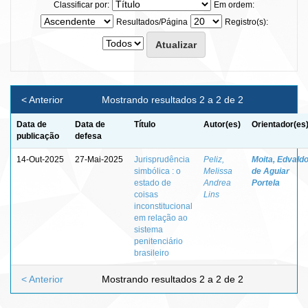
Classificar por:
Em ordem:
Resultados/Página
Registro(s):
< Anterior
Mostrando resultados 2 a 2 de 2
Data de
Data de
Título
Autor(es)
Orientador(es
publicação
defesa
14-Out-2025
27-Mai-2025
Jurisprudência
Peliz,
Moita, Edvald
simbólica : o
Melissa
de Aguiar
estado de
Andrea
Portela
coisas
Lins
inconstitucional
em relação ao
sistema
penitenciário
brasileiro
< Anterior
Mostrando resultados 2 a 2 de 2