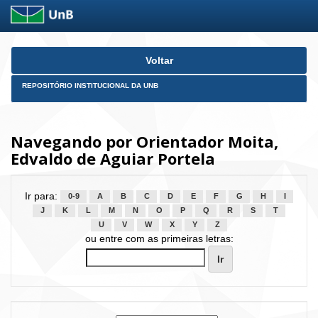
Skip
Voltar
navigation
REPOSITÓRIO INSTITUCIONAL DA UNB
Navegando por Orientador Moita,
Edvaldo de Aguiar Portela
Ir para:
0-9
A
B
C
D
E
F
G
H
I
J
K
L
M
N
O
P
Q
R
S
T
U
V
W
X
Y
Z
ou entre com as primeiras letras: