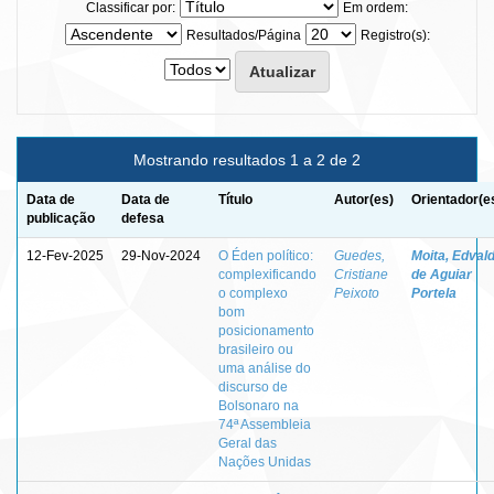
Classificar por:
Em ordem:
Resultados/Página
Registro(s):
Mostrando resultados 1 a 2 de 2
Data de
Data de
Título
Autor(es)
Orientador(e
publicação
defesa
12-Fev-2025
29-Nov-2024
O Éden político:
Guedes,
Moita, Edval
complexificando
Cristiane
de Aguiar
o complexo
Peixoto
Portela
bom
posicionamento
brasileiro ou
uma análise do
discurso de
Bolsonaro na
74ª Assembleia
Geral das
Nações Unidas