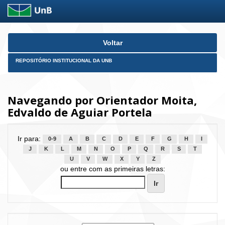
Skip
Voltar
navigation
REPOSITÓRIO INSTITUCIONAL DA UNB
Navegando por Orientador Moita,
Edvaldo de Aguiar Portela
Ir para:
0-9
A
B
C
D
E
F
G
H
I
J
K
L
M
N
O
P
Q
R
S
T
U
V
W
X
Y
Z
ou entre com as primeiras letras: