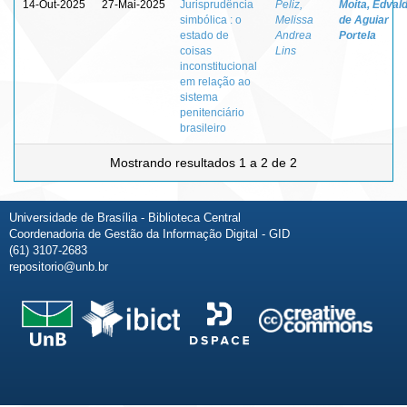
14-Out-2025
27-Mai-2025
Jurisprudência
Peliz,
Moita, Edval
simbólica : o
Melissa
de Aguiar
estado de
Andrea
Portela
coisas
Lins
inconstitucional
em relação ao
sistema
penitenciário
brasileiro
Mostrando resultados 1 a 2 de 2
Universidade de Brasília - Biblioteca Central
Coordenadoria de Gestão da Informação Digital - GID
(61) 3107-2683
repositorio@unb.br