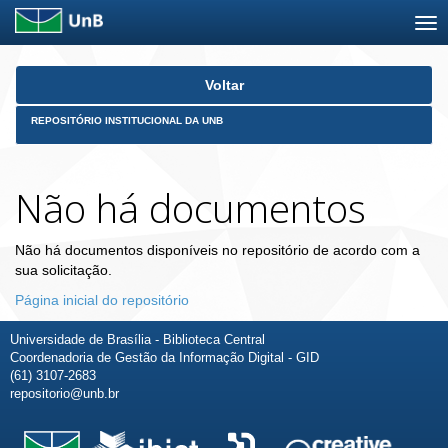
Skip
Voltar
navigation
REPOSITÓRIO INSTITUCIONAL DA UNB
Não há documentos
Não há documentos disponíveis no repositório de acordo com a
sua solicitação.
Página inicial do repositório
Universidade de Brasília - Biblioteca Central
Coordenadoria de Gestão da Informação Digital - GID
(61) 3107-2683
repositorio@unb.br