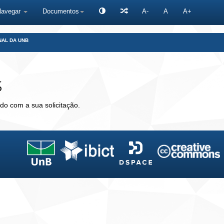
Navegar
Documentos
A-
A
A+
NAL DA UNB
s
do com a sua solicitação.