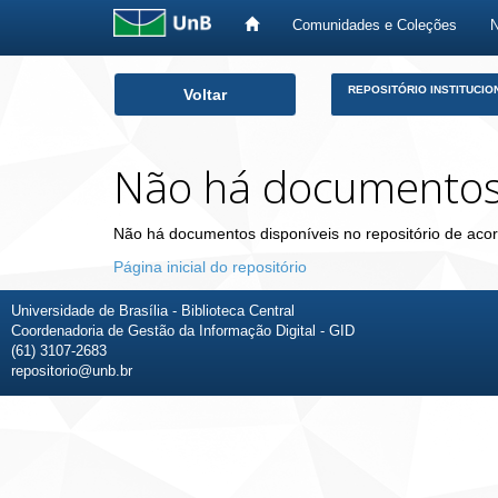
Comunidades e Coleções
Skip
REPOSITÓRIO INSTITUCIO
Voltar
navigation
Não há documento
Não há documentos disponíveis no repositório de acor
Página inicial do repositório
Universidade de Brasília - Biblioteca Central
Coordenadoria de Gestão da Informação Digital - GID
(61) 3107-2683
repositorio@unb.br