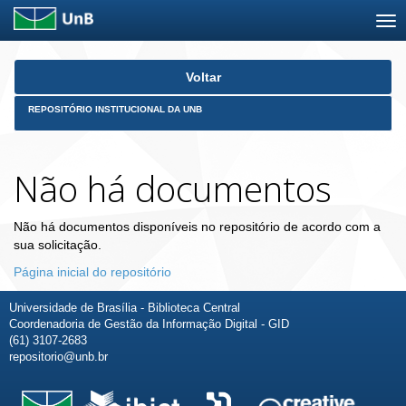
Skip
Voltar
navigation
REPOSITÓRIO INSTITUCIONAL DA UNB
Não há documentos
Não há documentos disponíveis no repositório de acordo com a
sua solicitação.
Página inicial do repositório
Universidade de Brasília - Biblioteca Central
Coordenadoria de Gestão da Informação Digital - GID
(61) 3107-2683
repositorio@unb.br