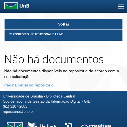
Skip
Voltar
navigation
REPOSITÓRIO INSTITUCIONAL DA UNB
Não há documentos
Não há documentos disponíveis no repositório de acordo com a
sua solicitação.
Página inicial do repositório
Universidade de Brasília - Biblioteca Central
Coordenadoria de Gestão da Informação Digital - GID
(61) 3107-2683
repositorio@unb.br