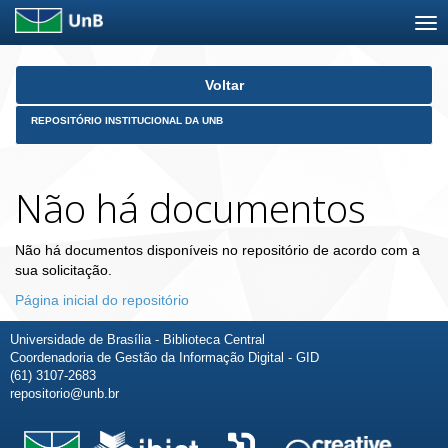
Skip
Voltar
navigation
REPOSITÓRIO INSTITUCIONAL DA UNB
Não há documentos
Não há documentos disponíveis no repositório de acordo com a
sua solicitação.
Página inicial do repositório
Universidade de Brasília - Biblioteca Central
Coordenadoria de Gestão da Informação Digital - GID
(61) 3107-2683
repositorio@unb.br