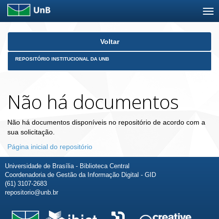
Skip
Voltar
navigation
REPOSITÓRIO INSTITUCIONAL DA UNB
Não há documentos
Não há documentos disponíveis no repositório de acordo com a
sua solicitação.
Página inicial do repositório
Universidade de Brasília - Biblioteca Central
Coordenadoria de Gestão da Informação Digital - GID
(61) 3107-2683
repositorio@unb.br