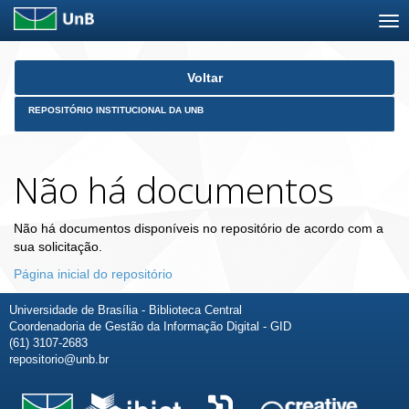
Skip
Voltar
navigation
REPOSITÓRIO INSTITUCIONAL DA UNB
Não há documentos
Não há documentos disponíveis no repositório de acordo com a
sua solicitação.
Página inicial do repositório
Universidade de Brasília - Biblioteca Central
Coordenadoria de Gestão da Informação Digital - GID
(61) 3107-2683
repositorio@unb.br