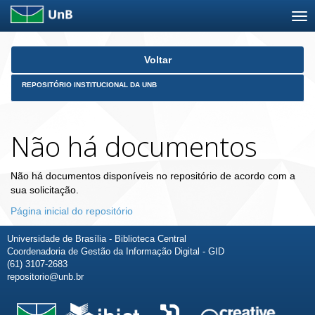
Skip
Voltar
navigation
REPOSITÓRIO INSTITUCIONAL DA UNB
Não há documentos
Não há documentos disponíveis no repositório de acordo com a
sua solicitação.
Página inicial do repositório
Universidade de Brasília - Biblioteca Central
Coordenadoria de Gestão da Informação Digital - GID
(61) 3107-2683
repositorio@unb.br