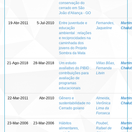
conservação do
cerrado em São
João d'Aliança - GO
19-Abr-2011
5-Jul-2010
Entre juventude e
Fernandes,
Martins
educação
Jaqueline
Chalu
ambiental : relações
e reciprocidades na
caminhada dos
jovens do Projeto
Sombra da Mata
21-Ago-2018
28-Mar-2018
Um estudo
Villas Bôas,
Martins
avaliativo do PIBID :
Fernanda
Chalu
contribuições para
Litvin
avaliação de
programas
educacionais
22-Mar-2011
Abr-2010
Gênero e
Almeida,
Martins
sustentabilidade no
Verônica
Chalu
Cerrado goiano
Lima da
Fonseca
23-Mar-2006
23-Mar-2006
Hábitos
Poubel,
Martins
alimentares,
Rafael de
Chalu