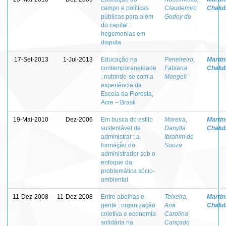
campo e políticas
Claudemiro
Chalu
públicas para além
Godoy do
do capital :
hegemonias em
disputa
17-Set-2013
1-Jul-2013
Educação na
Peneireiro,
Martins
contemporaneidade
Fabiana
Chalu
: nutrindo-se com a
Mongeli
experiência da
Escola da Floresta,
Acre – Brasil
19-Mai-2010
Dez-2006
Em busca do estilo
Moreira,
Martins
sustentável de
Danylla
Chalu
administrar : a
Ibrahim de
formação do
Souza
administrador sob o
enfoque da
problemática sócio-
ambiental
11-Dez-2008
11-Dez-2008
Entre abelhas e
Teixeira,
Martins
gente : organização
Ana
Chalu
coletiva e economia
Carolina
solidária na
Cançado