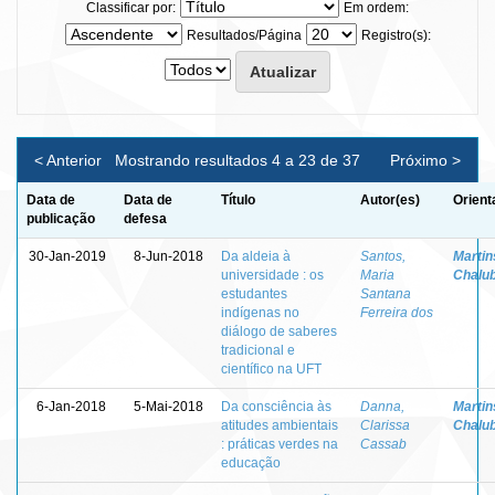
Classificar por:
Em ordem:
Resultados/Página
Registro(s):
< Anterior
Mostrando resultados 4 a 23 de 37
Próximo >
Data de
Data de
Título
Autor(es)
Orient
publicação
defesa
30-Jan-2019
8-Jun-2018
Da aldeia à
Santos,
Martins
universidade : os
Maria
Chalu
estudantes
Santana
indígenas no
Ferreira dos
diálogo de saberes
tradicional e
científico na UFT
6-Jan-2018
5-Mai-2018
Da consciência às
Danna,
Martins
atitudes ambientais
Clarissa
Chalu
: práticas verdes na
Cassab
educação