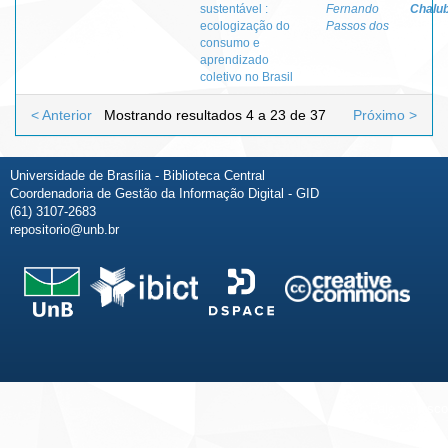
sustentável :
Fernando
Chalu
ecologização do
Passos dos
consumo e
aprendizado
coletivo no Brasil
< Anterior
Mostrando resultados 4 a 23 de 37
Próximo >
Universidade de Brasília - Biblioteca Central
Coordenadoria de Gestão da Informação Digital - GID
(61) 3107-2683
repositorio@unb.br
Fale conosco