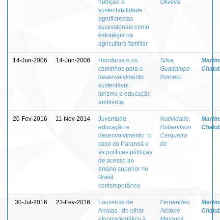
nutrição e
Oliveira
sustentabilidade :
agroflorestas
sucessionais como
estratégia na
agricultura familiar
14-Jun-2006
14-Jun-2006
Honduras e os
Silva,
Martins
caminhos para o
Guadalupe
Chalu
desenvolvimento
Romero
sustentável :
turismo e educação
ambiental
20-Fev-2016
11-Nov-2014
Juventude,
Natividade,
Martins
educação e
Rubenilson
Chalu
desenvolvimento : o
Cerqueira
caso do Paranoá e
de
as políticas públicas
de acesso ao
ensino superior no
Brasil
contemporâneo
30-Jul-2016
23-Fev-2016
Louceiras de
Fernandes,
Martins
Arraias : do olhar
Alcione
Chalu
etnomatemático à
Marques