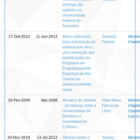
ecologia de
saberes na
Universidade
Federal do
Tocantins
17-Out-2012
11-Jun-2012
Marco educativo
Samoori,
Martins
para a formação do
Pejman
Chalu
adolescente ético :
uma avaliação das
contribuições do
Programa de
Empoderamento
Espiritual de Pré-
Jovens ao
desenvolvimento
moral
26-Fev-2009
Mai-2008
Mosaico de olhares
Villas Bôas,
Martins
: um diálogo entre a
Fernanda
Chalu
Universidade de
Litvin
Coutin
Brasília e o
Laura 
Assentamento
Colônia I
20-Nov-2018
13-Jul-2012
Olhares sobre o
Santos,
Martins