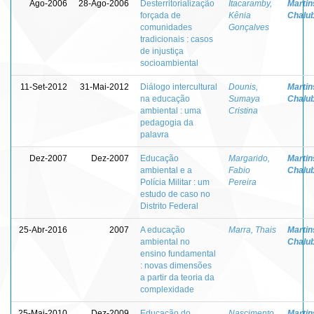
Ago-2006
28-Ago-2006
Desterritorialização
Itacaramby,
Martins
forçada de
Kênia
Chalu
comunidades
Gonçalves
tradicionais : casos
de injustiça
socioambiental
11-Set-2012
31-Mai-2012
Diálogo intercultural
Dounis,
Martins
na educação
Sumaya
Chalu
ambiental : uma
Cristina
pedagogia da
palavra
Dez-2007
Dez-2007
Educação
Margarido,
Martins
ambiental e a
Fabio
Chalu
Polícia Militar : um
Pereira
estudo de caso no
Distrito Federal
25-Abr-2016
2007
A educação
Marra, Thais
Martins
ambiental no
Chalu
ensino fundamental
: novas dimensões
a partir da teoria da
complexidade
25-Mai-2010
Dez-2009
Educação do
Nascimento,
Martins