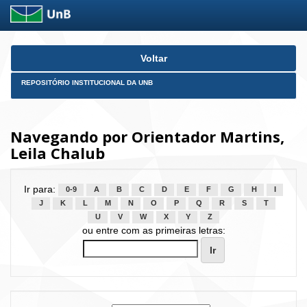
Skip
Voltar
navigation
REPOSITÓRIO INSTITUCIONAL DA UNB
Navegando por Orientador Martins,
Leila Chalub
Ir para:
0-9
A
B
C
D
E
F
G
H
I
J
K
L
M
N
O
P
Q
R
S
T
U
V
W
X
Y
Z
ou entre com as primeiras letras: