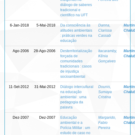
diálogo de saberes
tradicional e
científico na UFT
6-Jan-2018
5-Mai-2018
Da consciência às
Danna,
Martins
atitudes ambientais
Clarissa
Chalu
: práticas verdes na
Cassab
educação
Ago-2006
28-Ago-2006
Desterritorialização
Itacaramby,
Martins
forçada de
Kênia
Chalu
comunidades
Gonçalves
tradicionais : casos
de injustiça
socioambiental
11-Set-2012
31-Mai-2012
Diálogo intercultural
Dounis,
Martins
na educação
Sumaya
Chalu
ambiental : uma
Cristina
pedagogia da
palavra
Dez-2007
Dez-2007
Educação
Margarido,
Martins
ambiental e a
Fabio
Chalu
Polícia Militar : um
Pereira
estudo de caso no