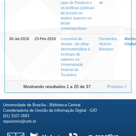
caso do Paranoá e
de
as políticas públicas
de acesso ao
ensino superior no
Brasil
contemporâneo
30-Jul-2016
23-Fev-2016
Louceiras de
Fernandes,
Martins
Arraias : do olhar
Alcione
Chalu
etnomatemático à
Marques
ecologia de
saberes na
Universidade
Federal do
Tocantins
Mostrando resultados 1 a 20 de 37
Próximo >
Universidade de Brasília - Biblioteca Central
Coordenadoria de Gestão da Informação Digital - GID
(61) 3107-2683
repositorio@unb.br