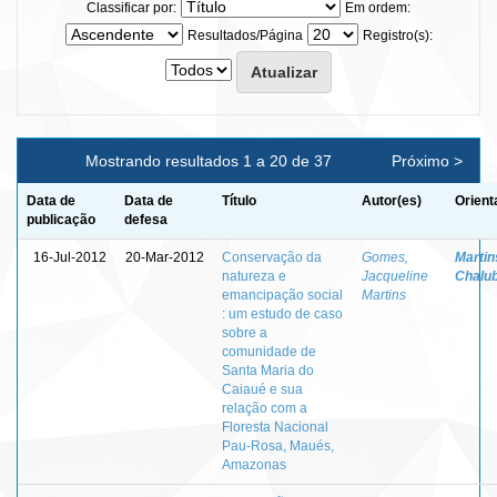
Classificar por:
Em ordem:
Resultados/Página
Registro(s):
Mostrando resultados 1 a 20 de 37
Próximo >
Data de
Data de
Título
Autor(es)
Orient
publicação
defesa
16-Jul-2012
20-Mar-2012
Conservação da
Gomes,
Martins
natureza e
Jacqueline
Chalu
emancipação social
Martins
: um estudo de caso
sobre a
comunidade de
Santa Maria do
Caiaué e sua
relação com a
Floresta Nacional
Pau-Rosa, Maués,
Amazonas