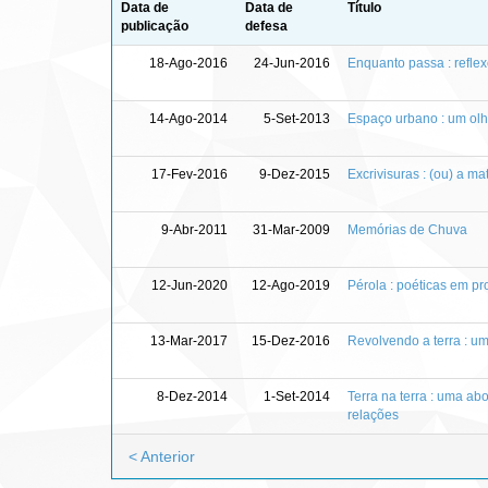
Data de
Data de
Título
publicação
defesa
18-Ago-2016
24-Jun-2016
Enquanto passa : reflex
14-Ago-2014
5-Set-2013
Espaço urbano : um olh
17-Fev-2016
9-Dez-2015
Excrivisuras : (ou) a ma
9-Abr-2011
31-Mar-2009
Memórias de Chuva
12-Jun-2020
12-Ago-2019
Pérola : poéticas em pr
13-Mar-2017
15-Dez-2016
Revolvendo a terra : um
8-Dez-2014
1-Set-2014
Terra na terra : uma 
relações
< Anterior