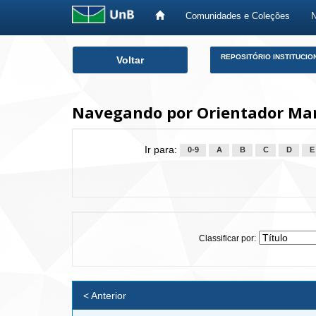
Comunidades e Coleções
Skip
REPOSITÓRIO INSTITUCIO
Voltar
navigation
Navegando por Orientador Mart
Ir para:
0-9
A
B
C
D
E
Classificar por:
< Anterior