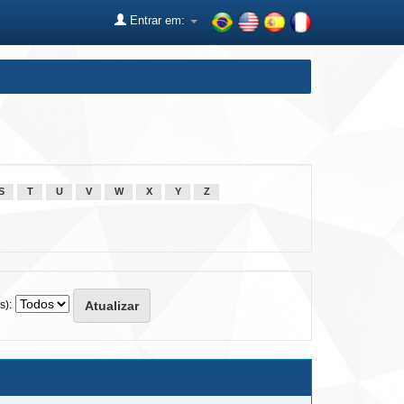
Entrar em:
S
T
U
V
W
X
Y
Z
s):