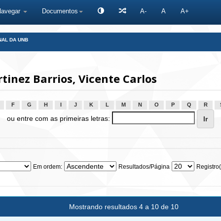
Navegar
Documentos
A-
A
A+
NAL DA UNB
inez Barrios, Vicente Carlos
F
G
H
I
J
K
L
M
N
O
P
Q
R
ou entre com as primeiras letras:
Em ordem:
Resultados/Página
Registro(
Mostrando resultados 4 a 10 de 10